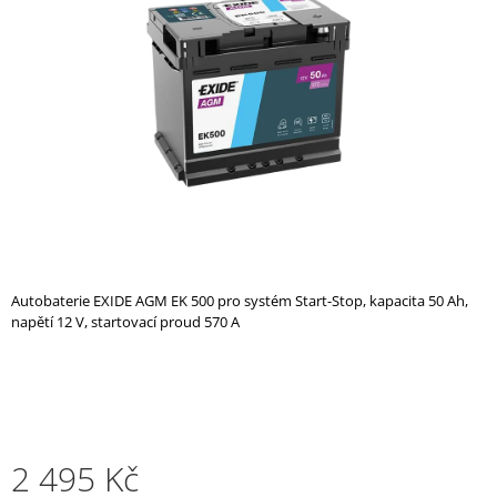
z
A
5
hvězdiček.
J
Í
T
?
HLEDAT
Autobaterie EXIDE AGM EK 500 pro systém Start-Stop, kapacita 50 Ah,
napětí 12 V, startovací proud 570 A
D
O
P
O
R
U
2 495 Kč
Č
U