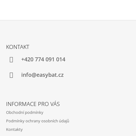
Z
Á
KONTAKT
P
A
+420 774 091 014
T
Í
info@easybat.cz
INFORMACE PRO VÁS
Obchodní podmínky
Podmínky ochrany osobních údajů
Kontakty