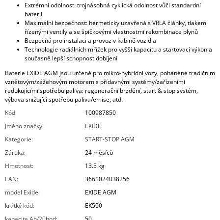
Extrémní odolnost: trojnásobná cyklická odolnost vůči standardní
baterii
Maximální bezpečnost: hermeticky uzavřená s VRLA články, tlakem
řízenými ventily a se špičkovými vlastnostmi rekombinace plynů
Bezpečná pro instalaci a provoz v kabině vozidla
Technologie radiálních mřížek pro vyšší kapacitu a startovací výkon a
současně lepší schopnost dobíjení
Baterie EXIDE AGM jsou určené pro mikro-hybridní vozy, poháněné tradičním
vznětovým/zážehovým motorem s přídavnými systémy/zařízeními
redukujícími spotřebu paliva: regenerační brzdění, start & stop systém,
výbava snižující spotřebu paliva/emise, atd.
Kód
100987850
Jméno značky
:
EXIDE
Kategorie
:
START-STOP AGM
Záruka
:
24 měsíců
Hmotnost
:
13.5 kg
EAN
:
3661024038256
model Exide
:
EXIDE AGM
krátký kód
:
EK500
kapacita Ah/20hod
:
50