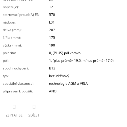
napětí (V)
:
12
startovací proud (A) EN
:
570
nádoba
:
L01
délka (mm)
:
207
šířka (mm)
:
175
výška (mm)
:
190
polarita
:
0, (PLUS) pól vpravo
pól
:
1, (plus průměr 19,5, mínus průměr 17,9)
spodní uchycení
:
B13
typ
:
bezúdržbový
speciální vlastnosti
:
technologie AGM a VRLA
připraven k použití
:
ANO
ZEPTAT SE
SDÍLET