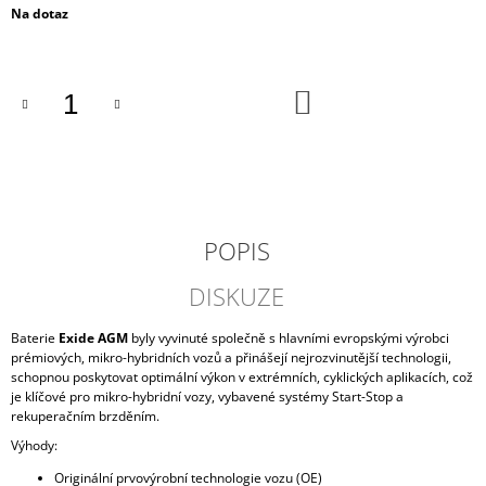
Měrná
Na dotaz
J
cena:
E
M
E
DO
KOŠÍKU
AUTOBATERIE
EXIDE
START-
STOP
EFB
60AH,
12V,
POPIS
EL600
2
DISKUZE
009
Kč
Baterie
Exide AGM
byly vyvinuté společně s hlavními evropskými výrobci
prémiových, mikro-hybridních vozů a přinášejí nejrozvinutější technologii,
schopnou poskytovat optimální výkon v extrémních, cyklických aplikacích, což
je klíčové pro mikro-hybridní vozy, vybavené systémy Start-Stop a
rekuperačním brzděním.
Výhody:
Originální prvovýrobní technologie vozu (OE)