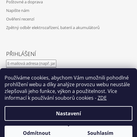
Poštovné a doprava
Napište nám
Ověření recenzí
Zpětný odběr elektrozařízení, baterií a akumulátorů
PŘIHLÁŠENÍ
Používáme cookies, abychom Vám umožnili pohodlné
PŘIHLÁSIT SE
prohlížení webu a díky analýze provozu webu neustále
zlepšovali jeho funkce, výkon a použitelnost. Více
informací k používání souborů cookies
-
ZDE
Nová registrace
Zapomenuté heslo
Nastavení
Odmítnout
Souhlasím
© 2026 EASYBAT.CZ. Všechna práva vyhrazena.
Vytvořil Shoptet