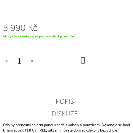
J
E
M
E
5 990 Kč
OPTIMATE
Měrná
obvykle skladem, expedice do 3 prac. dnů
KABEL
cena:
O-
11
PRO
DO
TRVALÉ
KOŠÍKU
PŘIPOJENÍ
K
BATERII
0,5M
220
Kč
POPIS
DISKUZE
Odolný přenosný solární panel v sadě s kabely a pouzdrem. Dokonale se hodí
k nabíječce
CTEK CS FREE
, takže ji můžete dobíjet kdekoliv bez zdroje