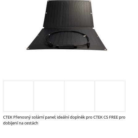
z
A
5
hvězdiček.
J
Í
T
?
HLEDAT
D
O
P
O
CTEK Přenosný solární panel; ideální doplněk pro CTEK CS FREE pro
R
dobíjení na cestách
U
Č
U