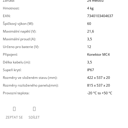
Záruka
:
24 měsíců
Hmotnost
:
4 kg
EAN
:
7340103404637
Špičkový výkon (W)
:
60
Maximální napětí (V)
:
21,6
Maximální proud (A)
:
3,5
Určeno pro baterie (V)
:
12
Připojení
:
Konektor MC4
Délka kabelu (m)
:
3,5
Supeň krytí
:
IP67
Rozměry ve složeném stavu (mm)
:
422 x 537 x 20
Rozměry rozloženého panelu(mm)
:
815 x 537 x 20
Provozní teplota
:
-20 °C to +50 °C
ZEPTAT SE
SDÍLET