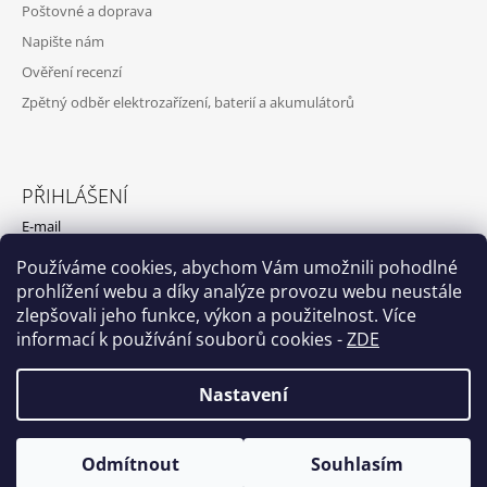
Poštovné a doprava
Napište nám
Ověření recenzí
Zpětný odběr elektrozařízení, baterií a akumulátorů
PŘIHLÁŠENÍ
E-mail
Používáme cookies, abychom Vám umožnili pohodlné
Heslo
prohlížení webu a díky analýze provozu webu neustále
zlepšovali jeho funkce, výkon a použitelnost. Více
PŘIHLÁSIT SE
informací k používání souborů cookies
-
ZDE
Nová registrace
Zapomenuté heslo
Nastavení
Odmítnout
Souhlasím
© 2026 EASYBAT.CZ. Všechna práva vyhrazena.
Vytvořil Shoptet