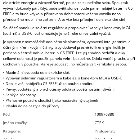
elektrické energie a zároveň šetrně, pouze ze slunečního svitu. Spolu tak
vytvoří dokonalý pár. Když bude svítit slunce, bude panel nabíjet baterii v CS
FREE a ta bude kdykoliv připravena dobít baterii vašeho vozidla nebo
přenosného mobilního zařízení. A to vše bez připojení do elektrické sítě.
Součástí panelu je solární regulátor a propojovací kabely s konektory MC4
(solární) a USB-C, což umožňuje jeho široké univerzální využití.
Je vyroben z mimořádně odolného sklolaminátu, vybavený inteligentními a
účinnými křemíkovými články, aby dodával přesně tolik energie, kolik je
potřeba a šetrně nabíjel baterii v CS FREE. Lze jej snadno rozložit a díky
celkové odolnosti je použití panelu velmi bezpečné. Odolá vodě i prachu a při
uschování v pouzdře, které je součástí, ho můžete vzít kamkoliv s sebou.
• Maximální svoboda od elektrické sítě.
• Vybaven solárním regulátorem a kabeláží s konektory MC4 a USB-C
• Dobije vaši nabíječku CS FREE už za pouhou hodinu.
• Pevný, vodotěsný a prachotěsný odolává povětrnostním vlivům.
• Lehký a přenosný.
• Přenosné pouzdro sloužící i jako nastavitelný stojánek
• Ideální do na cesty a do přírody.
Kód
100976380
Jméno značky
:
CTEK
Kategorie
:
Příslušenství