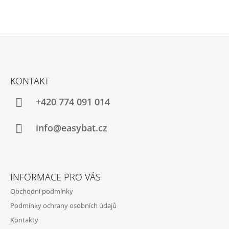
Z
Á
KONTAKT
P
A
+420 774 091 014
T
Í
info@easybat.cz
INFORMACE PRO VÁS
Obchodní podmínky
Podmínky ochrany osobních údajů
Kontakty