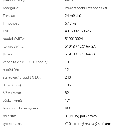
Jméno značky
:
Varta
Kategorie
:
Powersports Freshpack WET
Záruka
:
24 měsíců
Hmotnost
:
6.17 kg
EAN
:
4016987169575
model VARTA
:
519013024
kompatibilita
:
51913 / 12C16A-3A
JIS kód
:
51913 / 12C16A-3A
kapacita Ah (C10 - 10 hodin)
:
19
napětí (V)
:
12
startovací proud EN (A)
:
240
délka (mm)
:
186
šířka (mm)
:
82
výška (mm)
:
171
typ spodního uchycení
:
B00
polarita
:
0, (PLUS) pól vpravo
typ kontaktu
:
Y10 - plochý hranatý s očkem