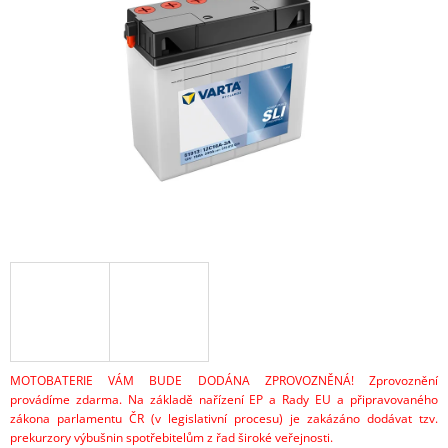
z
A
5
hvězdiček.
J
Í
T
?
HLEDAT
D
O
P
O
MOTOBATERIE VÁM BUDE DODÁNA ZPROVOZNĚNÁ! Zprovoznění
R
provádíme zdarma. Na základě nařízení EP a Rady EU a připravovaného
U
zákona parlamentu ČR (v legislativní procesu) je zakázáno dodávat tzv.
Č
prekurzory výbušnin spotřebitelům z řad široké veřejnosti.
U