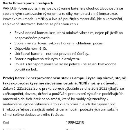
Varta Powersports Freshpack
VARTA® Powersports Freshpack, výkonné baterie s dlouhou životností a se
spolehlivým startovacím výkonem, a to díky kombinaci silné konstrukce,
inovativnímu modelu mřížky a kvalitě použitých materiálů. Jde o konvenční,
zaplavené startovací baterie za příznivou cenu.
Pevná odolná konstrukce, která odolává vibracím, nejen při jízdě po
nezpevněném povrchu.
Spolehlivý startovací výkon v horkém i chladném počasí.
Odpovídá normě JIS.
Údržbové baterie – nutnost pravidelné údržby.
Baterie zaplavená tekutým elektrolytem.
Použití i transport pouze ve svislé poloze - nelze ani krátkodobě
položit na bok.
Prodej baterií v nezprovozněném stavu s ampulí kyseliny sírové, stejně
tak jako prodej kyseliny sírové samostatně, NENÍ možný z důvodu:
Zákon č. 225/2022 Sb. o prekurzorech výbušnin ze dne 20.8.2022 týkající se
zpřístupnění, dovozu, držení a používání prekurzorů výbušnin podléhajících
omezení a dalších látek nebo směsí, které by mohly být zneužity k
nedovolené výrobě výbušnin, a to s cílem omezit jejich dostupnost pro
širokou veřejnost a zajistit náležité oznamování podezřelých transakcí v
rámci celého dodavatelského řetězce.
Kód
100942310