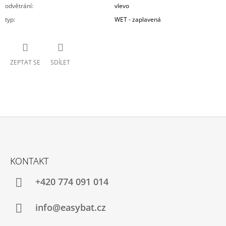
odvětrání
:
vlevo
typ
:
WET - zaplavená
ZEPTAT SE
SDÍLET
Z
Á
KONTAKT
P
A
+420 774 091 014
T
Í
info@easybat.cz