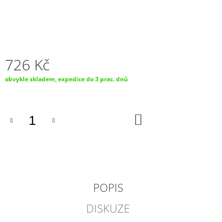
J
E
M
E
AUTOBATERIE
726 Kč
VARTA
SILVER
Měrná
obvykle skladem, expedice do 3 prac. dnů
DYNAMIC
cena:
AGM
60AH,
12V,
DO
D52
KOŠÍKU
(A8)
2
789
Kč
POPIS
DISKUZE