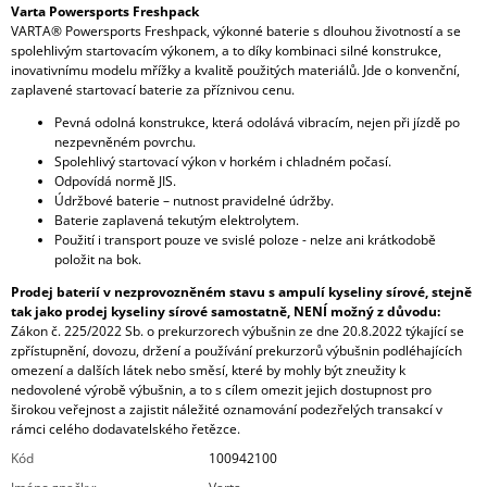
Varta Powersports Freshpack
VARTA® Powersports Freshpack, výkonné baterie s dlouhou životností a se
spolehlivým startovacím výkonem, a to díky kombinaci silné konstrukce,
inovativnímu modelu mřížky a kvalitě použitých materiálů. Jde o konvenční,
zaplavené startovací baterie za příznivou cenu.
Pevná odolná konstrukce, která odolává vibracím, nejen při jízdě po
nezpevněném povrchu.
Spolehlivý startovací výkon v horkém i chladném počasí.
Odpovídá normě JIS.
Údržbové baterie – nutnost pravidelné údržby.
Baterie zaplavená tekutým elektrolytem.
Použití i transport pouze ve svislé poloze - nelze ani krátkodobě
položit na bok.
Prodej baterií v nezprovozněném stavu s ampulí kyseliny sírové, stejně
tak jako prodej kyseliny sírové samostatně, NENÍ možný z důvodu:
Zákon č. 225/2022 Sb. o prekurzorech výbušnin ze dne 20.8.2022 týkající se
zpřístupnění, dovozu, držení a používání prekurzorů výbušnin podléhajících
omezení a dalších látek nebo směsí, které by mohly být zneužity k
nedovolené výrobě výbušnin, a to s cílem omezit jejich dostupnost pro
širokou veřejnost a zajistit náležité oznamování podezřelých transakcí v
rámci celého dodavatelského řetězce.
Kód
100942100