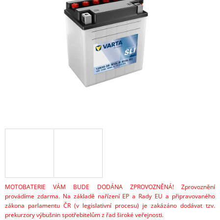
z
A
5
hvězdiček.
J
Í
T
?
HLEDAT
D
O
P
O
MOTOBATERIE VÁM BUDE DODÁNA ZPROVOZNĚNÁ! Zprovoznění
R
provádíme zdarma. Na základě nařízení EP a Rady EU a připravovaného
U
zákona parlamentu ČR (v legislativní procesu) je zakázáno dodávat tzv.
Č
prekurzory výbušnin spotřebitelům z řad široké veřejnosti.
U