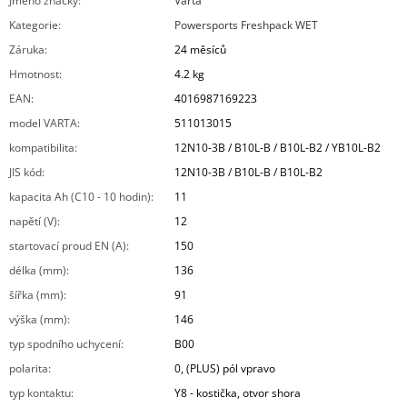
Jméno značky
:
Varta
Kategorie
:
Powersports Freshpack WET
Záruka
:
24 měsíců
Hmotnost
:
4.2 kg
EAN
:
4016987169223
model VARTA
:
511013015
kompatibilita
:
12N10-3B / B10L-B / B10L-B2 / YB10L-B2
JIS kód
:
12N10-3B / B10L-B / B10L-B2
kapacita Ah (C10 - 10 hodin)
:
11
napětí (V)
:
12
startovací proud EN (A)
:
150
délka (mm)
:
136
šířka (mm)
:
91
výška (mm)
:
146
typ spodního uchycení
:
B00
polarita
:
0, (PLUS) pól vpravo
typ kontaktu
:
Y8 - kostička, otvor shora