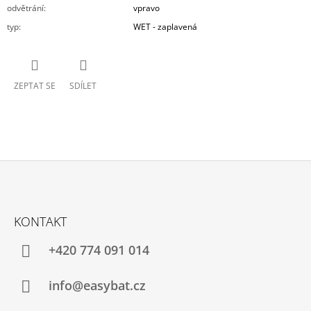
odvětrání
:
vpravo
typ
:
WET - zaplavená
ZEPTAT SE
SDÍLET
Z
Á
KONTAKT
P
A
+420 774 091 014
T
Í
info@easybat.cz