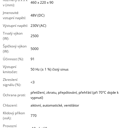
460 x 220 x 90
v (mm)
:
Jmenovité
48V (DC)
vstupní napětí
:
Výstupní napětí
:
230V (AC)
Trvalý výkon
2500
(W)
:
Špičkový výkon
5000
(W)
:
Účinnost (%)
:
91
Výstupní
50 Hz (± 1 %) čistý sinus
kmitočet
:
Zkreslení
<3
signálu (%)
:
přetížení, zkratu, přepólování, přehřátí (při 70°C dojde k
Ochrana proti
:
vypnutí)
Chlazení
:
aktivní, automatické, ventilátor
Klidový příkon
770
(mA)
:
Provozní