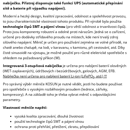
nabíječku. Přístroj disponuje také
funkcí UPS
(automatické přepínání
sítě a baterie při výpadku napájení).
Moderní a hezký design, kvalitní zpracování, odolnost a spolehlivost provozu,
to jsou charakteristické vlastnosti tohoto produktu. Při výrobě byla použita
technologie čipů SMT a pájení vlnou
(pro větší odolnost a trvanlivost čipů).
Proto jsou komponenty robustní a odolné proti nárazům. Jedná se o zařízení,
určené pro dodávky střídavého proudu na místech, kde není trvalý zdroj
síťového napájení. Měnič je určen pro používání zejména ve volné přírodě, na
chatě anebo chalupě, na lodi, v karavanu, v kamionu, při cestování, atd. Díky
čisté sinusoidě na výstupu, je možné použití pro různé elektrické spotřebiče s
ohledem na požadovaný příkon (W).
Integrovaná 3-stupňová nabíječka
je určena pro nabíjení baterií olověných
(WET-zaplavených), údržbových i bezúdržbových, gelových, AGM, EFB.
Nabíječka není určena pro nabíjení baterií Li-ion (LiFePO
, atd.) !!!
4
Pro správný výběr měniče KOSUN je nutné vědět, jestli ho budete používat
pro spotřebiče s vysokým rozběhovým proudem (lednice, zářivky,
kompresory). A na základě toho je třeba vybrat měnič s odpovídajícími
parametry.
Vlastnosti měniče napětí:
vysoká kvalita zpracování, dlouhá životnost
použití technologie čipů SMT a pájení vlnou
ochrana proti přehřátí, přetížení, zkratu, přepólování