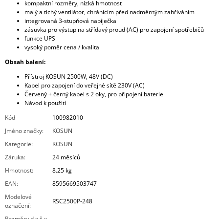
kompaktní rozměry, nízká hmotnost
malý a tichý ventilátor, chránícím před nadměrným zahříváním
integrovaná 3-stupňová nabíječka
zásuvka pro výstup na střídavý proud (AC) pro zapojení spotřebičů
funkce UPS
vysoký poměr cena / kvalita
Obsah balení:
Přístroj KOSUN 2500W, 48V (DC)
Kabel pro zapojení do veřejné sítě 230V (AC)
Červený + černý kabel s 2 oky, pro připojení baterie
Návod k použití
Kód
100982010
Jméno značky
:
KOSUN
Kategorie
:
KOSUN
Záruka
:
24 měsíců
Hmotnost
:
8.25 kg
EAN
:
8595669503747
Modelové
RSC2500P-248
označení
:
Rozměry d x š x