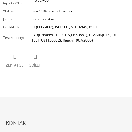
-10 až +60
teplota (°C)
:
Vlhkost
:
max 90% nekondenzující
Jištění
:
tavná pojistka
Certifikáty
:
CE(EN55032), ISO9001, ATF16949, BSCI
LVD(EN60950-1), ROHS(EN50581), E-MARK(E13), UL
Test reporty
:
TEST(C81155072), Reach(1907/2006)
ZEPTAT SE
SDÍLET
Z
Á
KONTAKT
P