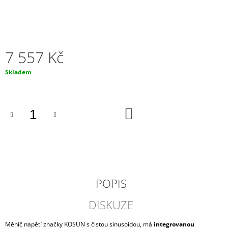
J
E
M
E
7 557 Kč
MOTOBATERIE
YUASA
Měrná
Skladem
(ORIGINÁL)
cena:
YTZ14S,
12V,
11,2AH
DO
1
KOŠÍKU
790
Kč
POPIS
DISKUZE
Měnič napětí značky KOSUN s čistou sinusoidou, má
integrovanou