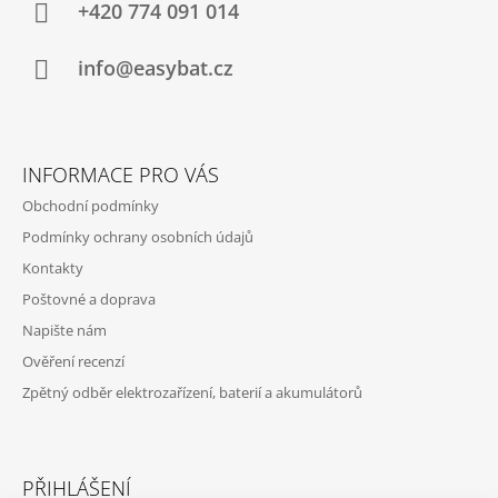
A
+420 774 091 014
T
Í
info@easybat.cz
INFORMACE PRO VÁS
Obchodní podmínky
Podmínky ochrany osobních údajů
Kontakty
Poštovné a doprava
Napište nám
Ověření recenzí
Zpětný odběr elektrozařízení, baterií a akumulátorů
PŘIHLÁŠENÍ