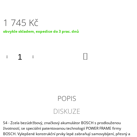
J
E
M
1 745 Kč
E
Měrná
obvykle skladem, expedice do 3 prac. dnů
AUTOBATERIE
cena:
VARTA
BLUE
DYNAMIC
DO
44AH,
KOŠÍKU
12V,
B18
1
265
Kč
POPIS
DISKUZE
S4 - Zcela bezúdržbový, značkový akumulátor BOSCH s prodlouženou
životností, se speciální patentovanou technologií POWER FRAME firmy
BOSCH. Vylepšené konstrukční prvky lepé zabraňují samovybíjení, přesný a