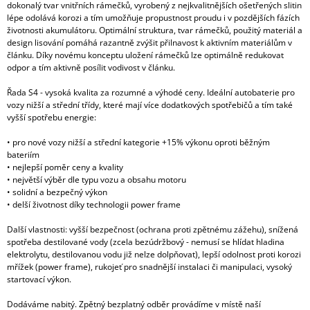
dokonalý tvar vnitřních rámečků, vyrobený z nejkvalitnějších ošetřených slitin
lépe odolává korozi a tím umožňuje propustnost proudu i v pozdějších fázích
životnosti akumulátoru. Optimální struktura, tvar rámečků, použitý materiál a
design lisování pomáhá razantně zvýšit přilnavost k aktivním materiálům v
článku. Díky novému konceptu uložení rámečků lze optimálně redukovat
odpor a tím aktivně posílit vodivost v článku.
Řada S4 - vysoká kvalita za rozumné a výhodé ceny. Ideální autobaterie pro
vozy nižší a střední třídy, které mají více dodatkových spotřebičů a tím také
vyšší spotřebu energie:
• pro nové vozy nižší a střední kategorie +15% výkonu oproti běžným
bateriím
• nejlepší poměr ceny a kvality
• největší výběr dle typu vozu a obsahu motoru
• solidní a bezpečný výkon
• delší životnost díky technologii power frame
Další vlastnosti: vyšší bezpečnost (ochrana proti zpětnému zážehu), snížená
spotřeba destilované vody (zcela bezúdržbový - nemusí se hlídat hladina
elektrolytu, destilovanou vodu již nelze dolpňovat), lepší odolnost proti korozi
mřížek (power frame), rukojeť pro snadnější instalaci či manipulaci, vysoký
startovací výkon.
Dodáváme nabitý. Zpětný bezplatný odběr provádíme v místě naší