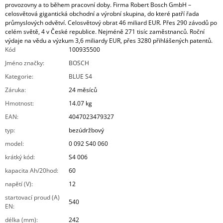
provozovny a to během pracovní doby. Firma Robert Bosch GmbH –
celosvětová gigantická obchodní a výrobní skupina, do které patří řada
průmyslových odvětví. Celosvětový obrat 46 miliard EUR. Přes 290 závodů po
celém světě, 4 v České republice. Nejméně 271 tisíc zaměstnanců. Roční
výdaje na vědu a výzkum 3,6 miliardy EUR, přes 3280 přihlášených patentů.
Kód
100935500
Jméno značky
:
BOSCH
Kategorie
:
BLUE S4
Záruka
:
24 měsíců
Hmotnost
:
14.07 kg
EAN
:
4047023479327
typ
:
bezúdržbový
model
:
0 092 S40 060
krátký kód
:
S4 006
kapacita Ah/20hod
:
60
napětí (V)
:
12
startovací proud (A)
540
EN
:
délka (mm)
:
242