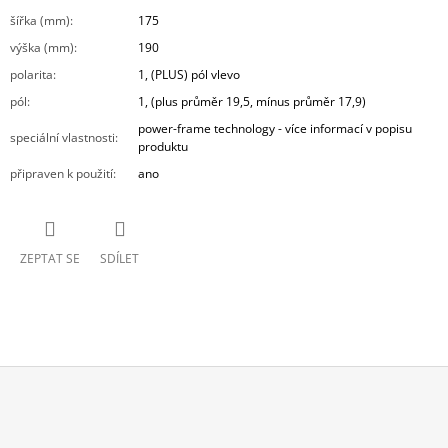
šířka (mm)
:
175
výška (mm)
:
190
polarita
:
1, (PLUS) pól vlevo
pól
:
1, (plus průměr 19,5, mínus průměr 17,9)
power-frame technology - více informací v popisu
speciální vlastnosti
:
produktu
připraven k použití
:
ano
ZEPTAT SE
SDÍLET
Z
Á