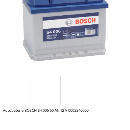
z
A
5
hvězdiček.
J
Í
T
?
HLEDAT
D
O
P
O
Autobaterie BOSCH S4 006 60 Ah 12 V 0092S40060
R
U
Č
U