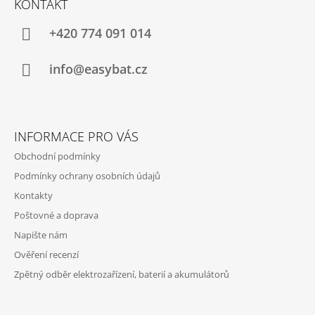
KONTAKT
P
A
+420 774 091 014
T
Í
info@easybat.cz
INFORMACE PRO VÁS
Obchodní podmínky
Podmínky ochrany osobních údajů
Kontakty
Poštovné a doprava
Napište nám
Ověření recenzí
Zpětný odběr elektrozařízení, baterií a akumulátorů