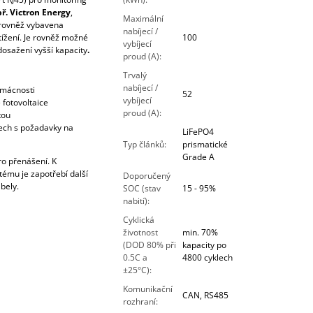
ř. Victron Energy
,
Maximální
 rovněž vybavena
nabíjecí /
etížení. Je rovněž možné
100
vybíjecí
dosažení vyšší kapacity
.
proud (A)
:
Trvalý
nabíjecí /
omácnosti
52
vybíjecí
 fotovoltaice
proud (A)
:
tou
tech s požadavky na
LiFePO4
Typ článků
:
prismatické
Grade A
o přenášení. K
tému je zapotřebí další
Doporučený
abely.
SOC (stav
15 - 95%
nabití)
:
Cyklická
životnost
min. 70%
(DOD 80% při
kapacity po
0.5C a
4800 cyklech
±25°C)
:
Komunikační
CAN, RS485
rozhraní
: