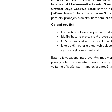
baterie a také
ke komunikaci s měniči nap
Growatt, Deye, GoodWe, Sofar.
Baterie je
jističem chránícím baterii proti zkratu či př
paralelní propojení s dalšími bateriemi pro 
Oblasti použití:
Energetické úložiště zejména pro d
Ideální baterie pro cyklický provoz ve
UPS a záložní zdroje s velkou kapaci
Jako trakční baterie v různých oblas
vysokou cyklickou životnost
Baterie je vybavena integrovanými madly pr
propojení baterie s ostatními zařízeními sys
volitelné příslušenství - napájecí a datové k