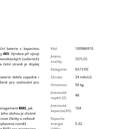
kční baterie s kapacitou
Kód
100986910
my
48V
. Výrobce při vývoji
Jméno
otovoltaických (solárních)
SEPLOS
značky
:
čelní straně je displej
Kategorie
:
BATERIE
baterie dobře zapadne i
Záruka
:
24 měsíců
ržené pro stohování pro
Hmotnost
:
50 kg
Jmenovité
48
napětí (V)
:
Jmenovitá
 management
BMS
, jak
104
kapacita(Ah)
:
 Jeho úlohou je chránit
covat články a celkově
Kapacita
Je vybavena rovněž
energie
5.32
t RJ45) pro monitoring
(kWh)
: