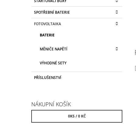
STARTOVACÍ BOXY
SPOTŘEBNÍ BATERIE
FOTOVOLTAIKA
BATERIE
MĚNIČE NAPĚTÍ
VÝHODNÉ SETY
PŘÍSLUŠENSTVÍ
NÁKUPNÍ KOŠÍK
0
KS /
0 KČ