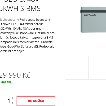
N18L-AT, 12V, 20AH
18AH, 12V, AGM1
5KWH S BMS
1 975 Kč
1 520 Kč
Průměrné
Neohodnoceno
Podrobnosti hodnocení
hodnocení
Lithiová LiFePO4 trakční baterie
produktu
5,32kWh, 104Ah, 48V s designem
e
navrženým ke stohování. Optimální pro
,0
domácí fotovoltaiku. Integrovaná BMS
kompatibilní s měniči Victron, Growatt,
5
Deye, GoodWe, Sofar a další. Podporuje
vězdiček.
paralelní propojení.
29 990 Kč
Měrná
Skladem
ena:
DO KOŠÍKU