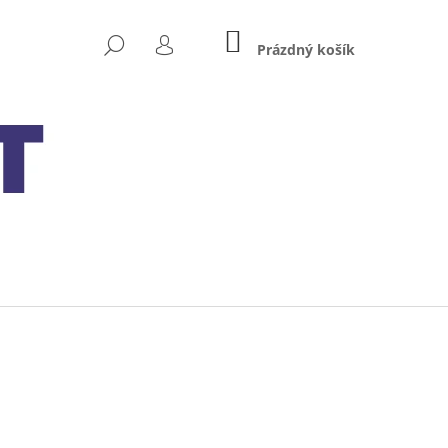
NÁKUPNÍ
HLEDAT
KOŠÍK
Prázdný košík
PŘIHLÁŠENÍ
Následující
XIDE BIKE AGM READY