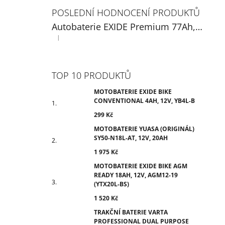
POSLEDNÍ HODNOCENÍ PRODUKTŮ
Autobaterie EXIDE Premium 77Ah, 12V, EA770
|
Hodnocení produktu je 5 z 5 hvězdiček.
TOP 10 PRODUKTŮ
MOTOBATERIE EXIDE BIKE
CONVENTIONAL 4AH, 12V, YB4L-B
299 Kč
MOTOBATERIE YUASA (ORIGINÁL)
SY50-N18L-AT, 12V, 20AH
1 975 Kč
MOTOBATERIE EXIDE BIKE AGM
READY 18AH, 12V, AGM12-19
(YTX20L-BS)
1 520 Kč
TRAKČNÍ BATERIE VARTA
PROFESSIONAL DUAL PURPOSE