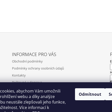
INFORMACE PRO VÁS
Obchodní podmínky
E
Podmínky ochrany osobních údajů
H
Kontakty
Poštovné a doprava
Napište nám
cookies, abychom Vám umožnili
Odmítnout
S
N
ohlížení webu a díky analýze
Ověření recenzí
u neustále zlepšovali jeho funkce,
Zpětný odběr elektrozařízení, baterií a akumulátorů
žitelnost. Více informací k