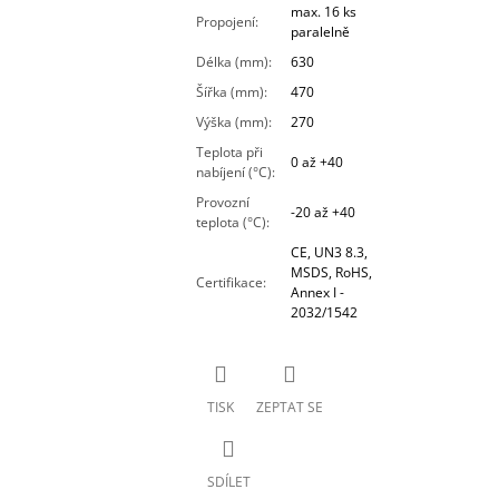
max. 16 ks
Propojení
:
paralelně
Délka (mm)
:
630
Šířka (mm)
:
470
Výška (mm)
:
270
Teplota při
0 až +40
nabíjení (°C)
:
Provozní
-20 až +40
teplota (°C)
:
CE, UN3 8.3,
MSDS, RoHS,
Certifikace
:
Annex I -
2032/1542
TISK
ZEPTAT SE
SDÍLET