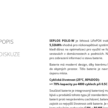
POPIS
SEPLOS POLO-W
je lithiová LiFePO4 tra
5,32kWh
vhodná pro nízkonapěťové systé
kladl důraz na optimalizaci pro využití ve f
DISKUZE
sestavách v domácnostech a podnicích. Na 
pro zobrazení informací o stavu baterie.
Baterie má moderní design, díky kterému 
do obytných prostor. Tělo baterie je nav
úsporu místa.
Cyklická životnost (25°C, 80%DOD):
>= 70% kapacity po 4800 cyklech při 0.5C
Součástí baterie je integrovaný bateriový
bývá u produktů tohoto typu již standardem.
baterii proti nesprávnému zacházení, balan
zajistit co nejvyšší životnost celé baterie. 
komunikačním rozhraním
CAN
a
RS485
(por