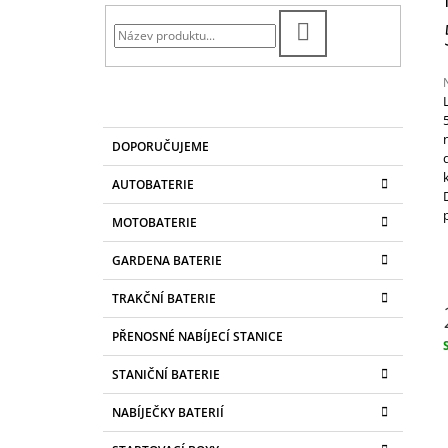
T
CONVENTIONAL 4AH, 12V, YB4L-B
R
299 Kč
HLEDAT
A
N
N
Í
K
Přeskočit
j
DOPORUČUJEME
A
kategorie
0
P
T
z
A
AUTOBATERIE
E
N
G
h
MOTOBATERIE
O
E
R
L
GARDENA BATERIE
I
E
TRAKČNÍ BATERIE
PŘENOSNÉ NABÍJECÍ STANICE
c
STANIČNÍ BATERIE
NABÍJEČKY BATERIÍ