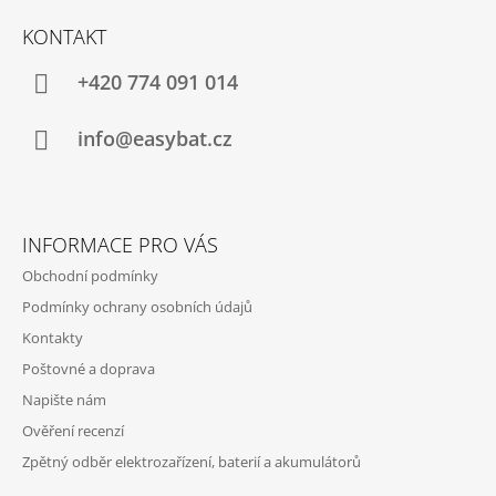
Á
KONTAKT
P
A
+420 774 091 014
T
Í
info@easybat.cz
INFORMACE PRO VÁS
Obchodní podmínky
Podmínky ochrany osobních údajů
Kontakty
Poštovné a doprava
Napište nám
Ověření recenzí
Zpětný odběr elektrozařízení, baterií a akumulátorů