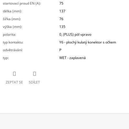
startovací proud EN (A)
:
75
délka (mm)
:
137
šířka (mm)
:
76
výška (mm)
:
135
polarita
:
0, (PLUS) pól vpravo
typ kontaktu
:
Y6 - plochý kulatý konektor s očkem
odvětrávání
:
P
typ
:
WET - zaplavená
ZEPTAT SE
SDÍLET
Z