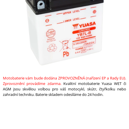
z
A
5
hvězdiček.
J
Í
T
?
HLEDAT
Motobaterie vám bude dodána ZPROVOZNĚNÁ (nařízení EP a Rady EU).
Zprovoznění provádíme zdarma.
Kvalitní motobaterie Yuasa WET či
AGM jsou skvělou volbou pro váš motocykl, skútr, čtyřkolku nebo
D
zahradní techniku. Baterie skladem odesíláme do 24 hodin.
O
P
O
R
U
Č
U