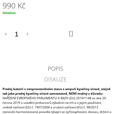
990 Kč
J
E
Měrná
Skladem
M
cena:
E
NABÍJEČKA
DO
CTEK
KOŠÍKU
MXS
5.0
12V
0.8A/5A
S
TEPLOTNÍM
ČIDLEM
POPIS
1
869
DISKUZE
Kč
Prodej baterií v nezprovozněném stavu s ampulí kyseliny sírové, stejně
tak jako prodej kyseliny sírové samostatně, NENÍ možný z důvodu:
NAŘÍZENÍ EVROPSKÉHO PARLAMENTU A RADY (EU) 2019/1148 ze dne 20.
června 2019 o uvádění prekurzorů výbušnin na trh a o jejich používání,
změně nařízení (ES) č. 1907/2006 a zrušení nařízení (EU) č. 98/2013
stanovilo harmonizovaná pravidla týkající se zpřístupňování, dovozu, držení a