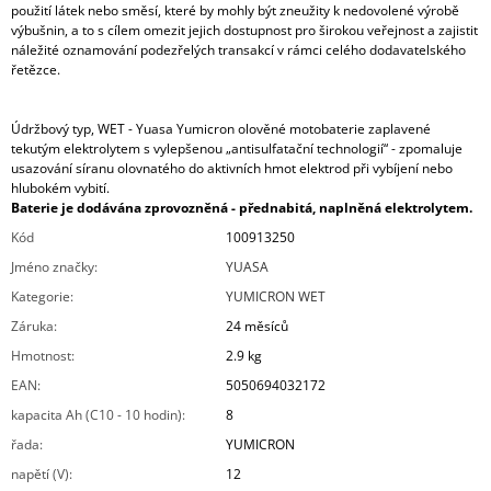
použití látek nebo směsí, které by mohly být zneužity k nedovolené výrobě
výbušnin, a to s cílem omezit jejich dostupnost pro širokou veřejnost a zajistit
náležité oznamování podezřelých transakcí v rámci celého dodavatelského
řetězce.
Údržbový typ, WET - Yuasa Yumicron olověné motobaterie zaplavené
tekutým elektrolytem s vylepšenou „antisulfatační technologií“ - zpomaluje
usazování síranu olovnatého do aktivních hmot elektrod při vybíjení nebo
hlubokém vybití.
Baterie je dodávána zprovozněná - přednabitá, naplněná elektrolytem.
Kód
100913250
Jméno značky
:
YUASA
Kategorie
:
YUMICRON WET
Záruka
:
24 měsíců
Hmotnost
:
2.9 kg
EAN
:
5050694032172
kapacita Ah (C10 - 10 hodin)
:
8
řada
:
YUMICRON
napětí (V)
:
12