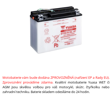
je
A
0,0
z
J
5
Í
hvězdiček.
T
?
HLEDAT
Motobaterie vám bude dodána ZPROVOZNĚNÁ (nařízení EP a Rady EU).
D
Zprovoznění provádíme zdarma.
Kvalitní motobaterie Yuasa WET či
O
AGM jsou skvělou volbou pro váš motocykl, skútr, čtyřkolku nebo
P
zahradní techniku. Baterie skladem odesíláme do 24 hodin.
O
R
U
Č
U