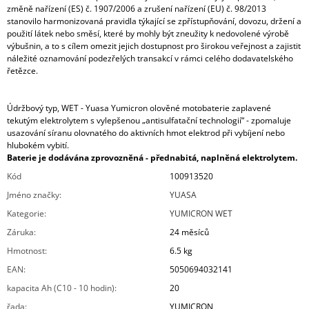
změně nařízení (ES) č. 1907/2006 a zrušení nařízení (EU) č. 98/2013
stanovilo harmonizovaná pravidla týkající se zpřístupňování, dovozu, držení a
použití látek nebo směsí, které by mohly být zneužity k nedovolené výrobě
výbušnin, a to s cílem omezit jejich dostupnost pro širokou veřejnost a zajistit
náležité oznamování podezřelých transakcí v rámci celého dodavatelského
řetězce.
Údržbový typ, WET - Yuasa Yumicron olověné motobaterie zaplavené
tekutým elektrolytem s vylepšenou „antisulfatační technologií“ - zpomaluje
usazování síranu olovnatého do aktivních hmot elektrod při vybíjení nebo
hlubokém vybití.
Baterie je dodávána zprovozněná - přednabitá, naplněná elektrolytem.
Kód
100913520
Jméno značky
:
YUASA
Kategorie
:
YUMICRON WET
Záruka
:
24 měsíců
Hmotnost
:
6.5 kg
EAN
:
5050694032141
kapacita Ah (C10 - 10 hodin)
:
20
řada
:
YUMICRON