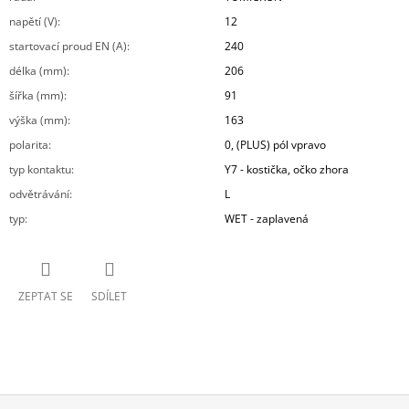
napětí (V)
:
12
startovací proud EN (A)
:
240
délka (mm)
:
206
šířka (mm)
:
91
výška (mm)
:
163
polarita
:
0, (PLUS) pól vpravo
typ kontaktu
:
Y7 - kostička, očko zhora
odvětrávání
:
L
typ
:
WET - zaplavená
ZEPTAT SE
SDÍLET