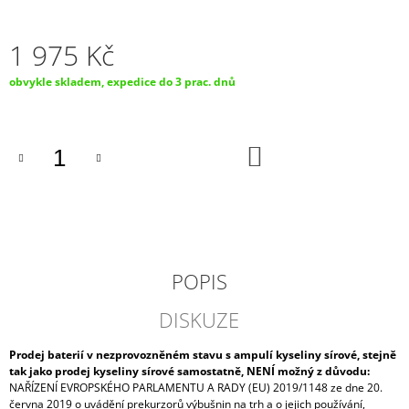
J
E
1 975 Kč
M
E
Měrná
obvykle skladem, expedice do 3 prac. dnů
cena:
AUTOBATERIE
VARTA
BLUE
DO
DYNAMIC
KOŠÍKU
60AH,
12V,
D59
1
688
Kč
POPIS
DISKUZE
Prodej baterií v nezprovozněném stavu s ampulí kyseliny sírové, stejně
tak jako prodej kyseliny sírové samostatně, NENÍ možný z důvodu:
NAŘÍZENÍ EVROPSKÉHO PARLAMENTU A RADY (EU) 2019/1148 ze dne 20.
června 2019 o uvádění prekurzorů výbušnin na trh a o jejich používání,