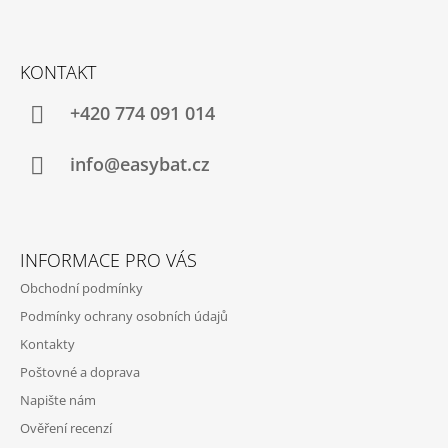
Z
Á
KONTAKT
P
A
+420 774 091 014
T
Í
info@easybat.cz
INFORMACE PRO VÁS
Obchodní podmínky
Podmínky ochrany osobních údajů
Kontakty
Poštovné a doprava
Napište nám
Ověření recenzí