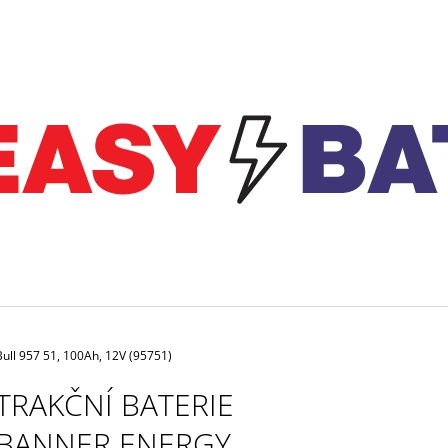
CO POTŘEBUJETE NAJÍT?
HLEDAT
DOPORUČUJEME
ull 957 51, 100Ah, 12V (95751)
TRAKČNÍ BATERIE
MOTOBATERIE EXIDE BIKE FACTORY
NABÍJEČKA CTEK 
BANNER ENERGY