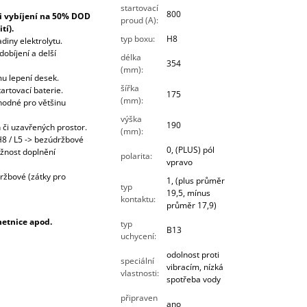
startovací
800
ři vybíjení na 50% DOD
proud (A)
:
tí).
typ boxu
:
H8
diny elektrolytu.
dobíjení a delší
délka
354
(mm)
:
mu lepení desek.
šířka
tartovací baterie.
175
(mm)
:
hodné pro většinu
výška
190
či uzavřených prostor.
(mm)
:
 H8 / L5 -> bezúdržbové
0, (PLUS) pól
ožnost doplnění
polarita
:
vpravo
držbové (zátky pro
1, (plus průměr
typ
19,5, mínus
kontaktu
:
průměr 17,9)
hetnice apod.
typ
B13
uchycení
:
odolnost proti
speciální
vibracím, nízká
vlastnosti
:
spotřeba vody
připraven
ano