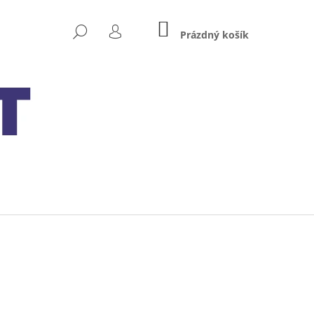
NÁKUPNÍ
HLEDAT
KOŠÍK
Prázdný košík
PŘIHLÁŠENÍ
Následující
MXS 5.0 12V 0.8A/5A S