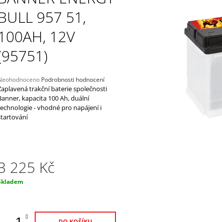
SEALED 30AH, 12V, AGM12-31 (YIX30L-
TEPLOTNÍM ČID
BS)
BULL 957 51,
1 869 Kč
2 249 Kč
100AH, 12V
(95751)
Průměrné
Neohodnoceno
Podrobnosti hodnocení
hodnocení
Zaplavená trakční baterie společnosti
produktu
Banner, kapacita 100 Ah, duální
e
technologie - vhodné pro napájení i
,0
startování
5
vězdiček.
3 225 Kč
Měrná
Skladem
ena:
DO KOŠÍKU