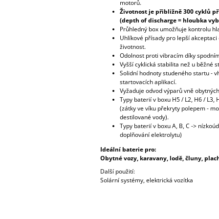
motorů.
Životnost je přibližně 300 cyklů p
(depth of discharge = hloubka vybi
Průhledný box umožňuje kontrolu hla
Uhlíkové přísady pro lepší akceptaci 
životnost.
Odolnost proti vibracím díky spodní
Vyšší cyklická stabilita než u běžné s
Solidní hodnoty studeného startu - v
startovacích aplikací.
Vyžaduje odvod výparů vně obytných 
Typy baterií v boxu H5 / L2, H6 / L3,
(zátky ve víku překryty polepem - m
destilované vody).
Typy baterií v boxu A, B, C -> nízkoú
doplňování elektrolytu)
Ideální baterie pro:
Obytné vozy, karavany, lodě, čluny, plac
Další použití:
Solární systémy, elektrická vozítka