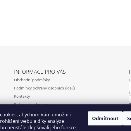
INFORMACE PRO VÁS
Obchodní podmínky
E
Podmínky ochrany osobních údajů
H
Kontakty
Poštovné a doprava
Napište nám
cookies, abychom Vám umožnili
Odmítnout
S
N
ohlížení webu a díky analýze
Ověření recenzí
u neustále zlepšovali jeho funkce,
Zpětný odběr elektrozařízení, baterií a akumulátorů