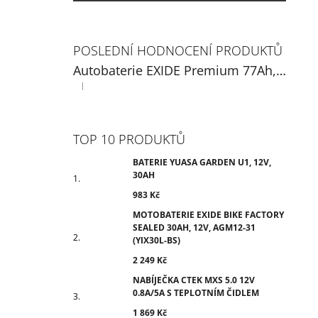
POSLEDNÍ HODNOCENÍ PRODUKTŮ
Autobaterie EXIDE Premium 77Ah, 12V, EA770
|
Hodnocení produktu je 5 z 5 hvězdiček.
TOP 10 PRODUKTŮ
BATERIE YUASA GARDEN U1, 12V,
30AH
983 Kč
MOTOBATERIE EXIDE BIKE FACTORY
SEALED 30AH, 12V, AGM12-31
(YIX30L-BS)
2 249 Kč
NABÍJEČKA CTEK MXS 5.0 12V
0.8A/5A S TEPLOTNÍM ČIDLEM
1 869 Kč