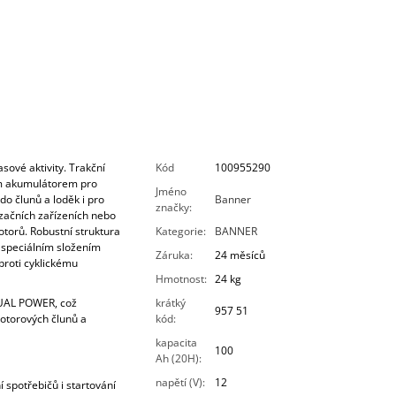
ové aktivity. Trakční
Kód
100955290
m akumulátorem pro
Jméno
o člunů a loděk i pro
Banner
značky
:
izačních zařízeních nebo
motorů. Robustní struktura
Kategorie
:
BANNER
 speciálním složením
Záruka
:
24 měsíců
 proti cyklickému
Hmotnost
:
24 kg
DUAL POWER, což
krátký
957 51
otorových člunů a
kód
:
kapacita
100
Ah (20H)
:
napětí (V)
:
12
 spotřebičů i startování