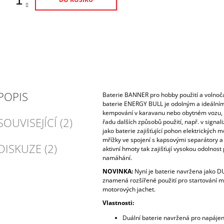
POPIS
Baterie BANNER pro hobby použití a volnočas
baterie ENERGY BULL je odolným a ideální
kempování v karavanu nebo obytném vozu, d
SOUVISEJÍCÍ (2)
řadu dalších způsobů použití, např. v signal
jako baterie zajišťující pohon elektrických 
mřížky ve spojení s kapsovými separátory a
DISKUZE (2)
aktivní hmoty tak zajišťují vysokou odolnost
namáhání.
NOVINKA:
Nyní je baterie navržena jako 
znamená rozšířené použití pro startování m
motorových jachet.
Vlastnosti:
Duální baterie navržená pro napájení