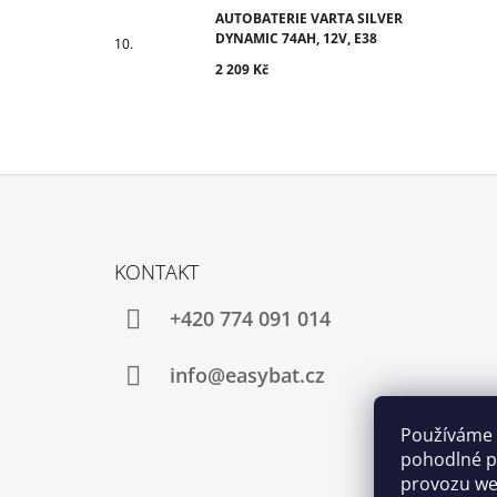
AUTOBATERIE VARTA SILVER
DYNAMIC 74AH, 12V, E38
2 209 Kč
Z
Á
KONTAKT
P
A
+420 774 091 014
T
Í
info@easybat.cz
Používáme 
pohodlné pr
provozu web