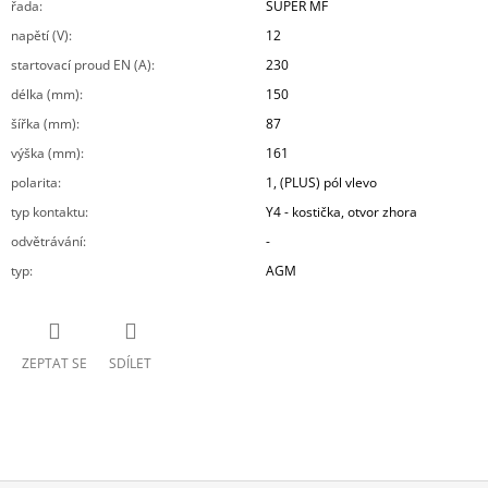
řada
:
SUPER MF
napětí (V)
:
12
startovací proud EN (A)
:
230
délka (mm)
:
150
šířka (mm)
:
87
výška (mm)
:
161
polarita
:
1, (PLUS) pól vlevo
typ kontaktu
:
Y4 - kostička, otvor zhora
odvětrávání
:
-
typ
:
AGM
ZEPTAT SE
SDÍLET