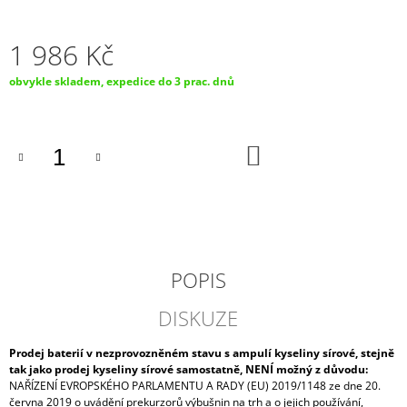
J
E
1 986 Kč
M
E
Měrná
obvykle skladem, expedice do 3 prac. dnů
cena:
BATERIE
EXIDE
GARDEN
DO
24AH,
KOŠÍKU
12V,
U1R-
250
(4900)
1
090
Kč
POPIS
DISKUZE
Prodej baterií v nezprovozněném stavu s ampulí kyseliny sírové, stejně
tak jako prodej kyseliny sírové samostatně, NENÍ možný z důvodu:
NAŘÍZENÍ EVROPSKÉHO PARLAMENTU A RADY (EU) 2019/1148 ze dne 20.
června 2019 o uvádění prekurzorů výbušnin na trh a o jejich používání,