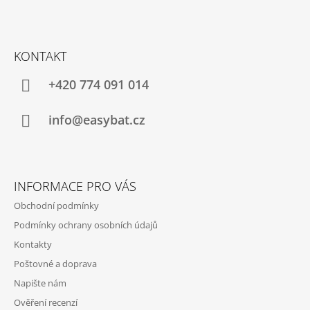
Z
Á
KONTAKT
P
A
+420 774 091 014
T
Í
info@easybat.cz
INFORMACE PRO VÁS
Obchodní podmínky
Podmínky ochrany osobních údajů
Kontakty
Poštovné a doprava
Napište nám
Ověření recenzí