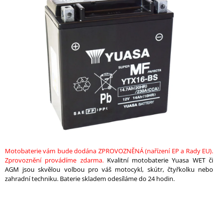
je
A
0,0
z
J
5
Í
hvězdiček.
T
?
HLEDAT
Motobaterie vám bude dodána ZPROVOZNĚNÁ (nařízení EP a Rady EU).
D
Zprovoznění provádíme zdarma.
Kvalitní motobaterie Yuasa WET či
O
AGM jsou skvělou volbou pro váš motocykl, skútr, čtyřkolku nebo
P
zahradní techniku. Baterie skladem odesíláme do 24 hodin.
O
R
U
Č
U