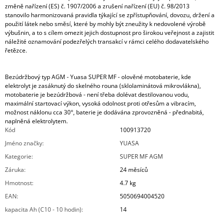
změně nařízení (ES) č. 1907/2006 a zrušení nařízení (EU) č. 98/2013
stanovilo harmonizovaná pravidla týkající se zpřístupňování, dovozu, držení a
použití látek nebo směsí, které by mohly být zneužity k nedovolené výrobě
výbušnin, a to s cílem omezit jejich dostupnost pro širokou veřejnost a zajistit
náležité oznamování podezřelých transakcí v rámci celého dodavatelského
řetězce.
Bezúdržbový typ AGM - Yuasa SUPER MF - olověné motobaterie, kde
elektrolyt je zasáknutý do skelného rouna (sklolaminátová mikrovlákna),
motobaterie je bezúdržbová - není třeba dolévat destilovanou vodu,
maximální startovací výkon, vysoká odolnost proti otřesům a vibracím,
možnost náklonu cca 30°, baterie je dodávána zprovozněná - přednabitá,
naplněná elektrolytem.
Kód
100913720
Jméno značky
:
YUASA
Kategorie
:
SUPER MF AGM
Záruka
:
24 měsíců
Hmotnost
:
4.7 kg
EAN
:
5050694004520
kapacita Ah (C10 - 10 hodin)
:
14