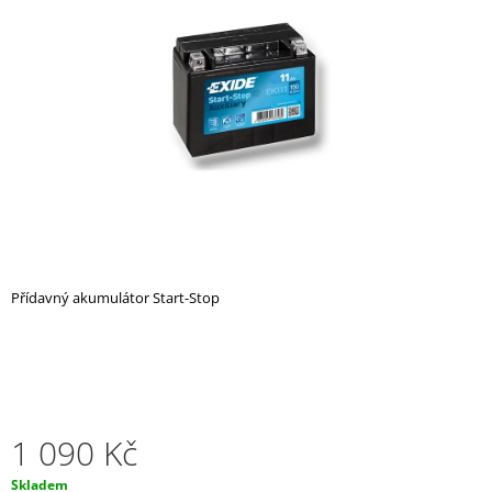
z
A
5
hvězdiček.
J
Í
T
?
HLEDAT
Přídavný akumulátor Start-Stop
D
O
P
O
R
1 090 Kč
U
Č
Měrná
Skladem
U