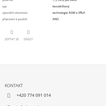
typ
:
bezúdržbový
speciální vlastnosti
:
technologie AGM a VRLA
připraven k použití
:
ANO
ZEPTAT SE
SDÍLET
Z
Á
KONTAKT
P
A
+420 774 091 014
T