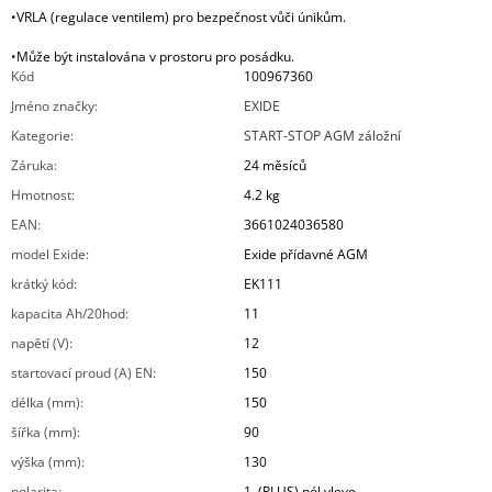
•VRLA (regulace ventilem) pro bezpečnost vůči únikům.
•Může být instalována v prostoru pro posádku.
Kód
100967360
Jméno značky
:
EXIDE
Kategorie
:
START-STOP AGM záložní
Záruka
:
24 měsíců
Hmotnost
:
4.2 kg
EAN
:
3661024036580
model Exide
:
Exide přídavné AGM
krátký kód
:
EK111
kapacita Ah/20hod
:
11
napětí (V)
:
12
startovací proud (A) EN
:
150
délka (mm)
:
150
šířka (mm)
:
90
výška (mm)
:
130
polarita
:
1, (PLUS) pól vlevo