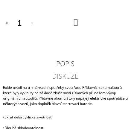
cena:
J
E
M
DO
E
KOŠÍKU
AUTOBATERIE
VARTA
SILVER
DYNAMIC
77AH
12V,
POPIS
E44
2
DISKUZE
274
Kč
Exide uvádí na trh náhradní spotřeby svou řadu Přídavních akumulátorů,
které byly vyvinuty na základě zkušeností získaných při našem vývoji
originálních autodílů. Přídavné akumulátory napájejí elektrické spotřebiče u
některých vozů, jako doplněk hlavní startovací baterie.
•3krát delší cyklická životnost.
•Dlouhá skladovatelnost.