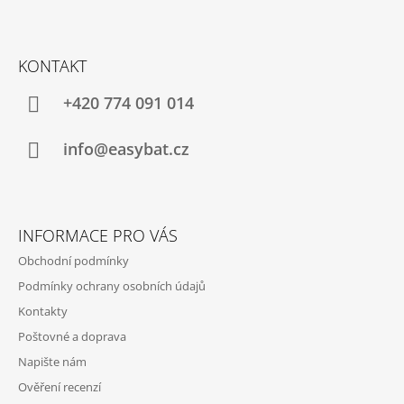
Z
Á
KONTAKT
P
A
+420 774 091 014
T
Í
info@easybat.cz
INFORMACE PRO VÁS
Obchodní podmínky
Podmínky ochrany osobních údajů
Kontakty
Poštovné a doprava
Napište nám
Ověření recenzí