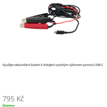
z
A
5
hvězdiček.
J
Í
T
?
HLEDAT
Využijte sekundární baterii k dobíjení vysokým výkonem pomocí USB-C
D
O
P
O
R
795 Kč
U
Č
Měrná
Skladem
U