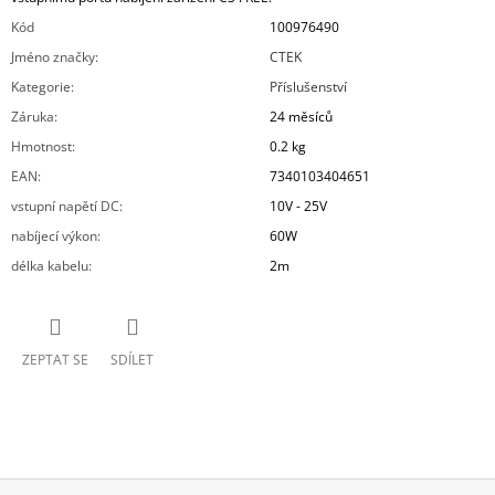
Kód
100976490
Jméno značky
:
CTEK
Kategorie
:
Příslušenství
Záruka
:
24 měsíců
Hmotnost
:
0.2 kg
EAN
:
7340103404651
vstupní napětí DC
:
10V - 25V
nabíjecí výkon
:
60W
délka kabelu
:
2m
ZEPTAT SE
SDÍLET