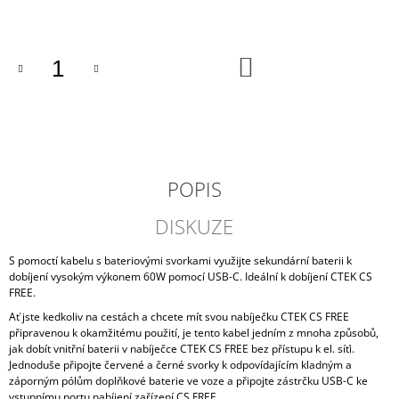
cena:
J
E
M
DO
E
KOŠÍKU
MOTOBATERIE
VARTA
B30L-
B,
30AH,
12V
POPIS
1
548
DISKUZE
Kč
S pomoctí kabelu s bateriovými svorkami využijte sekundární baterii k
dobíjení vysokým výkonem 60W pomocí USB-C. Ideální k dobíjení CTEK CS
FREE.
Ať jste kedkoliv na cestách a chcete mít svou nabíječku CTEK CS FREE
připravenou k okamžitému použití, je tento kabel jedním z mnoha způsobů,
jak dobít vnitřní baterii v nabíječce CTEK CS FREE bez přístupu k el. síťi.
Jednoduše připojte červené a černé svorky k odpovídajícím kladným a
záporným pólům doplňkové baterie ve voze a připojte zástrčku USB-C ke
vstupnímu portu nabíjení zařízení CS FREE.