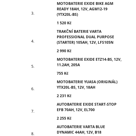
MOTOBATERIE EXIDE BIKE AGM
READY 18AH, 12V, AGM12-19
(YTX20L-BS)
1 520 Kč
TRAKČNÍ BATERIE VARTA
PROFESSIONAL DUAL PURPOSE
(STARTER) 105AH, 12V, LFS105N
2 990 Kč
MOTOBATERIE EXIDE ETZ14-BS, 12V,
11.2AH, 205A
755 Kč
MOTOBATERIE YUASA (ORIGINÁL)
YTX20L-BS, 12V, 18AH
2 231 Kč
AUTOBATERIE EXIDE START-STOP
EFB 70AH, 12V, EL700
2 255 Kč
AUTOBATERIE VARTA BLUE
DYNAMIC 44AH, 12V, B18