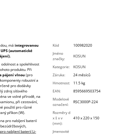
oidou, má
integrovanou
Kód
100982020
 UPS
(automatické
Jméno
jení).
KOSUN
značky
:
 odolnost a spolehlivost
Kategorie
:
KOSUN
tohoto produktu. Při
a pájení vlnou
(pro
Záruka
:
24 měsíců
ou komponenty robustní a
Hmotnost
:
11.5 kg
 určené pro dodávky
lý zdroj síťového
EAN
:
8595669503754
éna ve volné přírodě, na
Modelové
kamionu, při cestování,
RSC3000P-224
označení
:
né použití pro různé
aný příkon (W).
Rozměry d
x š x v
410 x 220 x 150
na pro nabíjení baterií
(mm)
:
 bezúdržbových,
ro nabíjení baterií Li-
Jmenovité