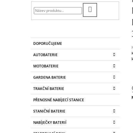
T
CONVENTIONAL 4AH, 12V, YB4L-B
R
299 Kč
HLEDAT
A
N
N
Í
K
Přeskočit
DOPORUČUJEME
A
kategorie
P
T
A
AUTOBATERIE
E
N
G
j
MOTOBATERIE
O
0
E
R
z
L
GARDENA BATERIE
I
E
h
TRAKČNÍ BATERIE
PŘENOSNÉ NABÍJECÍ STANICE
c
STANIČNÍ BATERIE
NABÍJEČKY BATERIÍ