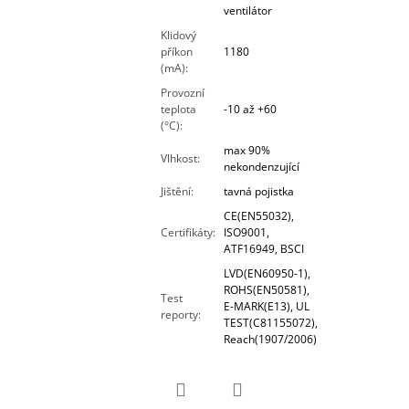
ventilátor
Klidový
příkon
1180
(mA)
:
Provozní
teplota
-10 až +60
(°C)
:
max 90%
Vlhkost
:
nekondenzující
Jištění
:
tavná pojistka
CE(EN55032),
Certifikáty
:
ISO9001,
ATF16949, BSCI
LVD(EN60950-1),
ROHS(EN50581),
Test
E-MARK(E13), UL
reporty
:
TEST(C81155072),
Reach(1907/2006)