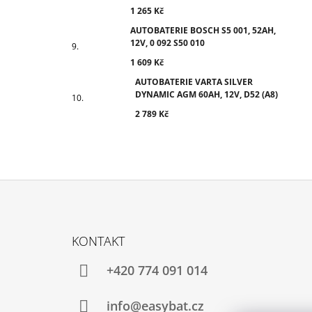
1 265 Kč
AUTOBATERIE BOSCH S5 001, 52AH,
12V, 0 092 S50 010
1 609 Kč
AUTOBATERIE VARTA SILVER
DYNAMIC AGM 60AH, 12V, D52 (A8)
2 789 Kč
Z
Á
KONTAKT
P
A
+420 774 091 014
T
Í
info@easybat.cz