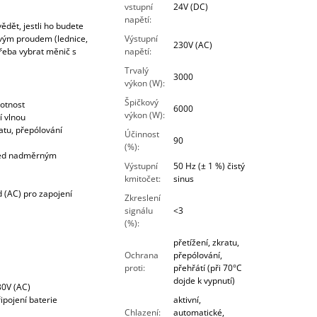
vstupní
24V (DC)
napětí
:
dět, jestli ho budete
vým proudem (lednice,
Výstupní
230V (AC)
třeba vybrat měnič s
napětí
:
Trvalý
3000
výkon (W)
:
Špičkový
votnost
6000
výkon (W)
:
í vlnou
ratu, přepólování
Účinnost
90
(%)
:
před nadměrným
Výstupní
50 Hz (± 1 %) čistý
kmitočet
:
sinus
 (AC) pro zapojení
Zkreslení
signálu
<3
(%)
:
přetížení, zkratu,
Ochrana
přepólování,
proti
:
přehřátí (při 70°C
dojde k vypnutí)
30V (AC)
ipojení baterie
aktivní,
Chlazení
:
automatické,