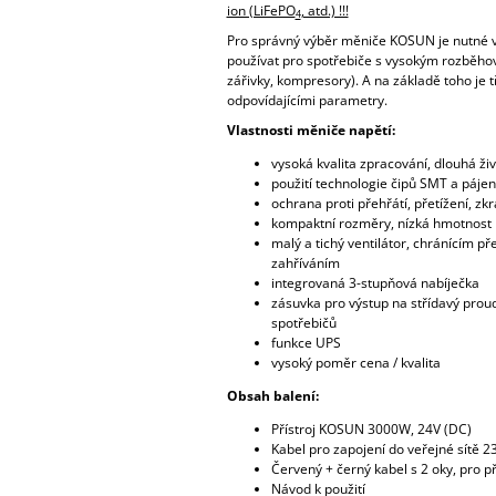
ion (LiFePO
, atd.) !!!
4
Pro správný výběr měniče KOSUN je nutné vě
používat pro spotřebiče s vysokým rozběho
zářivky, kompresory). A na základě toho je 
odpovídajícími parametry.
Vlastnosti měniče napětí:
vysoká kvalita zpracování, dlouhá ži
použití technologie čipů SMT a pájen
ochrana proti přehřátí, přetížení, zk
kompaktní rozměry, nízká hmotnost
malý a tichý ventilátor, chránícím 
zahříváním
integrovaná 3-stupňová nabíječka
zásuvka pro výstup na střídavý proud
spotřebičů
funkce UPS
vysoký poměr cena / kvalita
Obsah balení:
Přístroj KOSUN 3000W, 24V (DC)
Kabel pro zapojení do veřejné sítě 2
Červený + černý kabel s 2 oky, pro př
Návod k použití