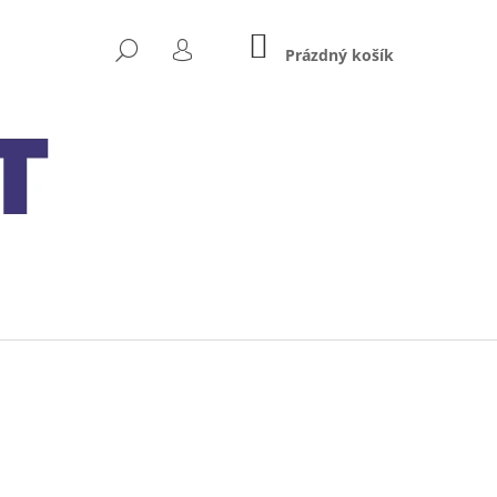
NÁKUPNÍ
HLEDAT
KOŠÍK
Prázdný košík
PŘIHLÁŠENÍ
Následující
XIDE BIKE AGM READY