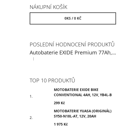
NÁKUPNÍ KOŠÍK
0
KS /
0 KČ
POSLEDNÍ HODNOCENÍ PRODUKTŮ
Autobaterie EXIDE Premium 77Ah, 12V, EA770
|
Hodnocení produktu je 5 z 5 hvězdiček.
TOP 10 PRODUKTŮ
MOTOBATERIE EXIDE BIKE
CONVENTIONAL 4AH, 12V, YB4L-B
299 Kč
MOTOBATERIE YUASA (ORIGINÁL)
SY50-N18L-AT, 12V, 20AH
1 975 Kč