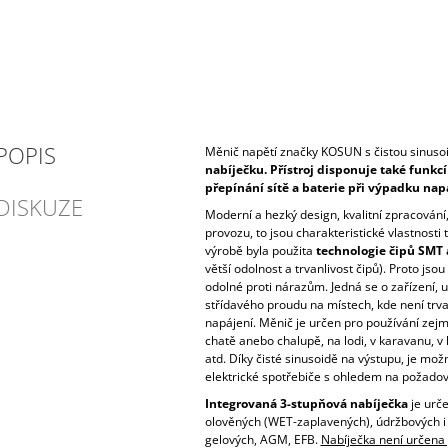
POPIS
Měnič napětí značky KOSUN s čistou sinus
nabíječku. Přístroj disponuje také
funkcí
přepínání sítě a baterie při výpadku napá
DISKUZE
Moderní a hezký design, kvalitní zpracování,
provozu, to jsou charakteristické vlastnosti 
výrobě byla použita
technologie čipů SMT 
větší odolnost a trvanlivost čipů). Proto js
odolné proti nárazům. Jedná se o zařízení,
střídavého proudu na místech, kde není trva
napájení. Měnič je určen pro používání zejm
chatě anebo chalupě, na lodi, v karavanu, v 
atd. Díky čisté sinusoidě na výstupu, je mož
elektrické spotřebiče s ohledem na požadov
Integrovaná 3-stupňová nabíječka
je urče
olověných (WET-zaplavených), údržbových i
gelových, AGM, EFB.
Nabíječka není určena p