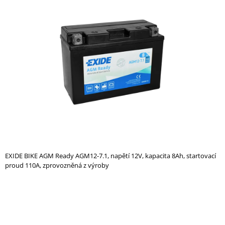
je
A
0,0
z
J
5
Í
hvězdiček.
T
?
HLEDAT
EXIDE BIKE AGM Ready AGM12-7.1, napětí 12V, kapacita 8Ah, startovací
D
proud 110A, zprovozněná z výroby
O
P
O
R
U
Č
U