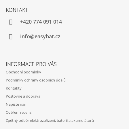
Á
KONTAKT
P
A
+420 774 091 014
T
Í
info@easybat.cz
INFORMACE PRO VÁS
Obchodní podmínky
Podmínky ochrany osobních údajů
Kontakty
Poštovné a doprava
Napište nám
Ověření recenzí
Zpětný odběr elektrozařízení, baterií a akumulátorů