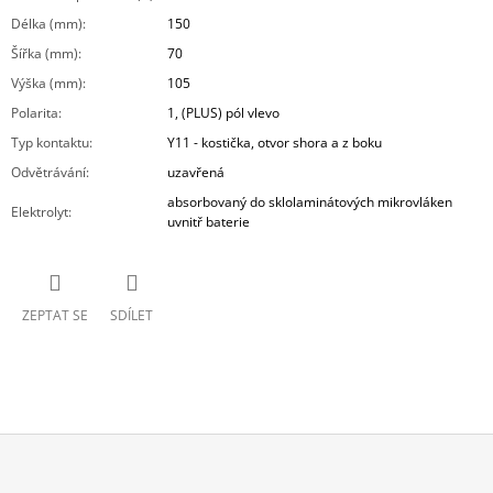
Délka (mm)
:
150
Šířka (mm)
:
70
Výška (mm)
:
105
Polarita
:
1, (PLUS) pól vlevo
Typ kontaktu
:
Y11 - kostička, otvor shora a z boku
Odvětrávání
:
uzavřená
absorbovaný do sklolaminátových mikrovláken
Elektrolyt
:
uvnitř baterie
ZEPTAT SE
SDÍLET
Z