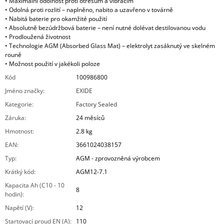
• Maximální odolnost proti otřesům a vibracím
• Odolná proti rozlití – naplněno, nabito a uzavřeno v továrně
• Nabitá baterie pro okamžité použití
• Absolutně bezúdržbová baterie – není nutné dolévat destilovanou vodu
• Prodloužená životnost
• Technologie AGM (Absorbed Glass Mat) – elektrolyt zasáknutý ve skelném
rouně
• Možnost použití v jakékoli poloze
Kód
100986800
Jméno značky
:
EXIDE
Kategorie
:
Factory Sealed
Záruka
:
24 měsíců
Hmotnost
:
2.8 kg
EAN
:
3661024038157
Typ
:
AGM - zprovozněná výrobcem
Krátký kód
:
AGM12-7.1
Kapacita Ah (C10 - 10
8
hodin)
:
Napětí (V)
:
12
Startovací proud EN (A)
:
110