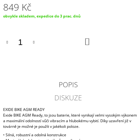
849 Kč
J
E
Měrná
obvykle skladem, expedice do 3 prac. dnů
M
cena:
E
MOTOBATERIE
DO
EXIDE
KOŠÍKU
BIKE
FACTORY
SEALED
30AH,
12V,
AGM12-
31
POPIS
(YIX30L-
BS)
DISKUZE
2
249
Kč
EXIDE BIKE AGM READY
Exide BIKE AGM Ready, to jsou baterie, které vynikají velmi vysokým výkonem
a maximální odolností vůči vibracím a hlubokému vybití. Díky uzavření již v
továrně je možné je použít v jakékoli poloze.
• Silná, robustní a odolná konstrukce