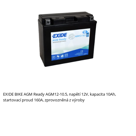
je
A
0,0
z
J
5
Í
hvězdiček.
T
?
HLEDAT
EXIDE BIKE AGM Ready AGM12-10.5, napětí 12V, kapacita 10Ah,
D
startovací proud 160A, zprovozněná z výroby
O
P
O
R
U
Č
U