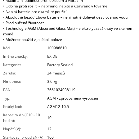
• Maximální odolnost proti otřesům a vibracím
• Odolná proti rozlití – naplněno, nabito a uzavřeno v továrně
• Nabitá baterie pro okamžité použití
• Absolutně bezúdržbová baterie – není nutné dolévat destilovanou vodu
• Prodloužená životnost
• Technologie AGM (Absorbed Glass Mat) – elektrolyt zasáknutý ve skelném
rouně
• Možnost použití v jakékoli poloze
Kód
100986810
Jméno značky
:
EXIDE
Kategorie
:
Factory Sealed
Záruka
:
24 měsíců
Hmotnost
:
3.6 kg
EAN
:
3661024038119
Typ
:
AGM - zprovozněná výrobcem
Krátký kód
:
AGM12-10.5
Kapacita Ah (C10 - 10
10
hodin)
:
Napětí (V)
:
12
Startovací proud EN (A)
:
160