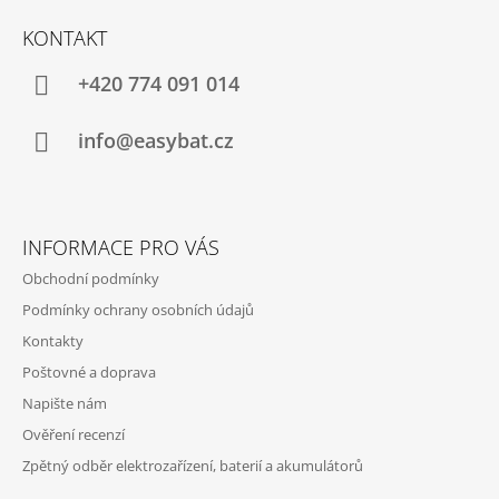
Á
KONTAKT
P
A
+420 774 091 014
T
Í
info@easybat.cz
INFORMACE PRO VÁS
Obchodní podmínky
Podmínky ochrany osobních údajů
Kontakty
Poštovné a doprava
Napište nám
Ověření recenzí
Zpětný odběr elektrozařízení, baterií a akumulátorů