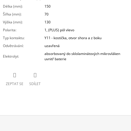
Délka (mm)
:
150
Šířka (mm)
:
70
Výška (mm)
:
130
Polarita
:
1, (PLUS) pól vlevo
Typ kontaktu
:
Y11 - kostička, otvor shora a z boku
Odvětrávání
:
uzavřená
absorbovaný do sklolaminátových mikrovláken
Elektrolyt
:
uvnitř baterie
ZEPTAT SE
SDÍLET
Z