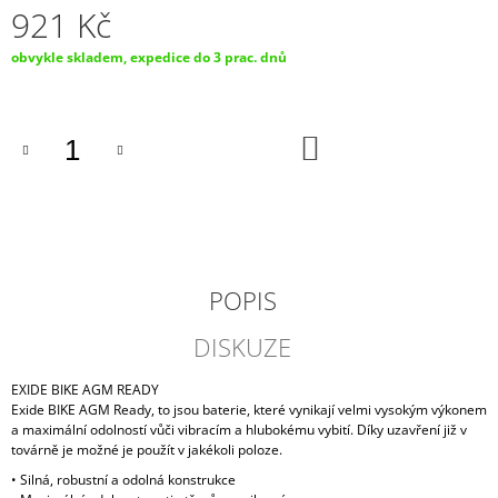
921 Kč
J
E
Měrná
obvykle skladem, expedice do 3 prac. dnů
M
cena:
E
MOTOBATERIE
DO
EXIDE
KOŠÍKU
BIKE
CONVENTIONAL
4AH,
12V,
YB4L-
B
299
POPIS
Kč
DISKUZE
EXIDE BIKE AGM READY
Exide BIKE AGM Ready, to jsou baterie, které vynikají velmi vysokým výkonem
a maximální odolností vůči vibracím a hlubokému vybití. Díky uzavření již v
továrně je možné je použít v jakékoli poloze.
• Silná, robustní a odolná konstrukce