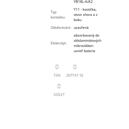
YB18L-A/A2
Y11 - kostička,
Typ
otvor shora a z
kontaktu
:
boku
Odvětrávání
:
uzavřená
absorbovaný do
sklolaminátových
Elektrolyt
:
mikrovláken
uvnitř baterie
TISK
ZEPTAT SE
SDÍLET