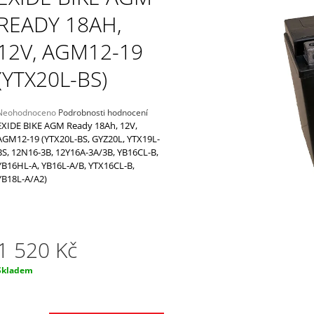
PŘIPOJENÍ K BATERII 0,5M
12V, 5A
READY 18AH,
220 Kč
2 298 Kč
12V, AGM12-19
(YTX20L-BS)
Průměrné
Neohodnoceno
Podrobnosti hodnocení
hodnocení
EXIDE BIKE AGM Ready 18Ah, 12V,
produktu
AGM12-19 (YTX20L-BS, GYZ20L, YTX19L-
e
BS, 12N16-3B, 12Y16A-3A/3B, YB16CL-B,
,0
YB16HL-A, YB16L-A/B, YTX16CL-B,
YB18L-A/A2)
5
vězdiček.
1 520 Kč
Měrná
Skladem
ena: