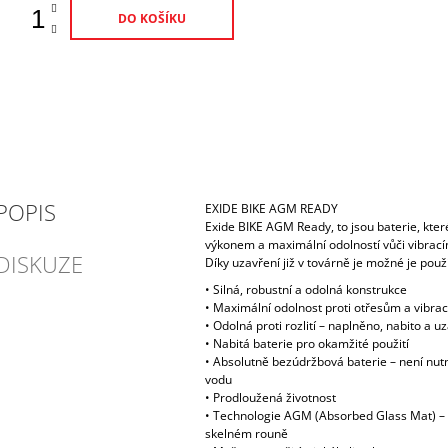
DO KOŠÍKU
POPIS
EXIDE BIKE AGM READY
Exide BIKE AGM Ready, to jsou baterie, kter
výkonem a maximální odolností vůči vibrací
DISKUZE
Díky uzavření již v továrně je možné je použí
• Silná, robustní a odolná konstrukce
• Maximální odolnost proti otřesům a vibra
• Odolná proti rozlití – naplněno, nabito a 
• Nabitá baterie pro okamžité použití
• Absolutně bezúdržbová baterie – není nut
vodu
• Prodloužená životnost
• Technologie AGM (Absorbed Glass Mat) – e
skelném rouně