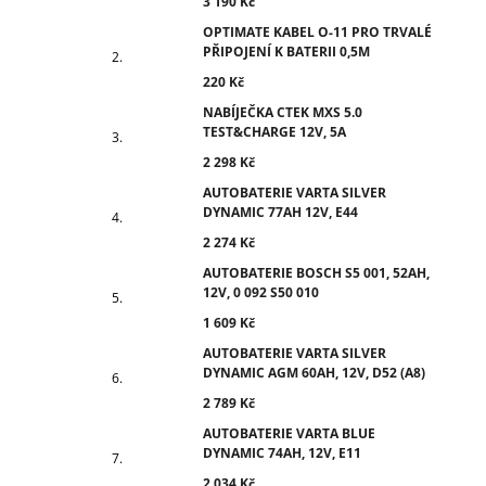
3 190 Kč
OPTIMATE KABEL O-11 PRO TRVALÉ
PŘIPOJENÍ K BATERII 0,5M
220 Kč
NABÍJEČKA CTEK MXS 5.0
TEST&CHARGE 12V, 5A
2 298 Kč
AUTOBATERIE VARTA SILVER
DYNAMIC 77AH 12V, E44
2 274 Kč
AUTOBATERIE BOSCH S5 001, 52AH,
12V, 0 092 S50 010
1 609 Kč
AUTOBATERIE VARTA SILVER
DYNAMIC AGM 60AH, 12V, D52 (A8)
2 789 Kč
AUTOBATERIE VARTA BLUE
DYNAMIC 74AH, 12V, E11
2 034 Kč