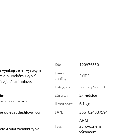
Kód
100976550
é vynikají velmi vysokým
Jméno
m a hlubokému vybití.
EXIDE
značky
:
t v jakékoli poloze.
Kategorie
:
Factory Sealed
cím
Záruka
:
24 měsíců
uzavřeno v továrně
Hmotnost
:
6.1 kg
né dolévat destilovanou
EAN
:
3661024037594
AGM -
Typ
:
zprovozněná
lektrolyt zasáknutý ve
výrobcem