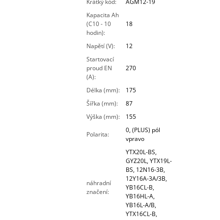
Krátký kód
:
AGM12-19
Kapacita Ah
(C10 - 10
18
hodin)
:
Napětí (V)
:
12
Startovací
proud EN
270
(A)
:
Délka (mm)
:
175
Šířka (mm)
:
87
Výška (mm)
:
155
0, (PLUS) pól
Polarita
:
vpravo
YTX20L-BS,
GYZ20L, YTX19L-
BS, 12N16-3B,
12Y16A-3A/3B,
náhradní
YB16CL-B,
značení
:
YB16HL-A,
YB16L-A/B,
YTX16CL-B,