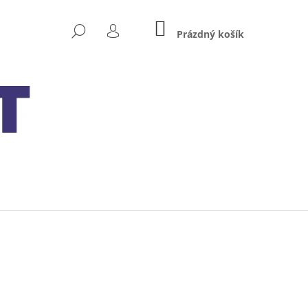
NÁKUPNÍ
HLEDAT
KOŠÍK
Prázdný košík
PŘIHLÁŠENÍ
Následující
 MXS 5.0 TEST&CHARGE