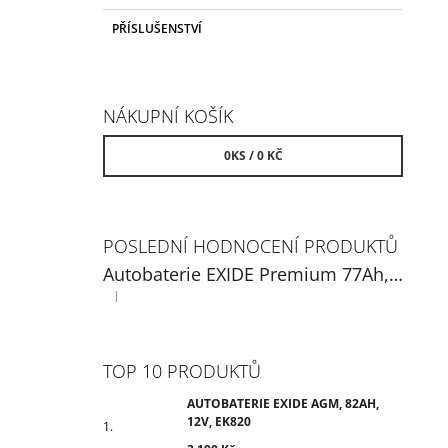
PŘÍSLUŠENSTVÍ
NÁKUPNÍ KOŠÍK
0
KS /
0 KČ
POSLEDNÍ HODNOCENÍ PRODUKTŮ
Autobaterie EXIDE Premium 77Ah, 12V, EA770
|
Hodnocení produktu je 5 z 5 hvězdiček.
TOP 10 PRODUKTŮ
AUTOBATERIE EXIDE AGM, 82AH,
12V, EK820