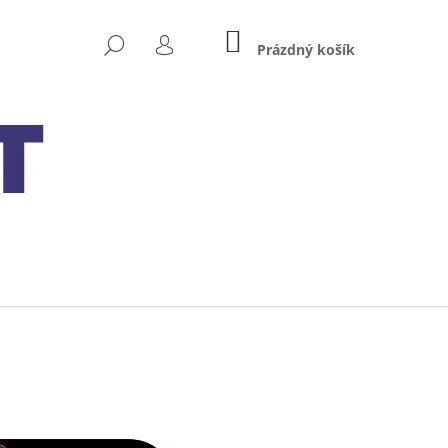
NÁKUPNÍ
HLEDAT
KOŠÍK
Prázdný košík
PŘIHLÁŠENÍ
Následující
UASA (ORIGINÁL)