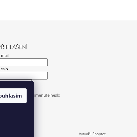
PŘIHLÁŠENÍ
-mail
eslo
PŘIHLÁSIT SE
ouhlasím
ová registrace
Zapomenuté heslo
Vytvořil Shoptet