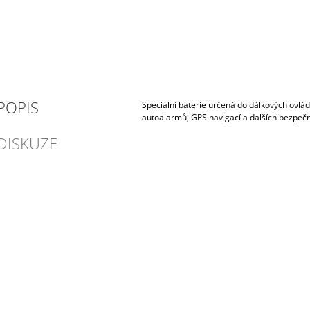
POPIS
Speciální baterie určená do dálkových ovlád
autoalarmů, GPS navigací a dalších bezpečn
DISKUZE