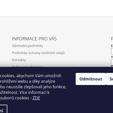
INFORMACE PRO VÁS
Obchodní podmínky
E
Podmínky ochrany osobních údajů
H
Kontakty
Poštovné a doprava
Napište nám
cookies, abychom Vám umožnili
Odmítnout
S
N
ohlížení webu a díky analýze
Ověření recenzí
u neustále zlepšovali jeho funkce,
Zpětný odběr elektrozařízení, baterií a akumulátorů
žitelnost. Více informací k
souborů cookies
-
ZDE
ní