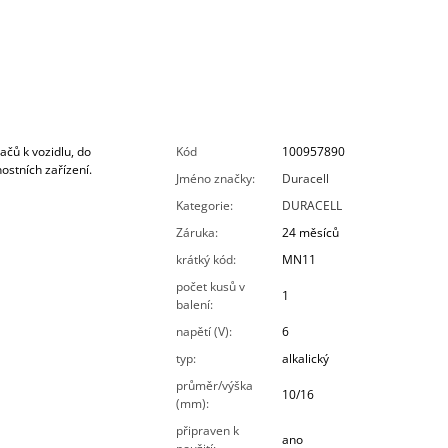
ačů k vozidlu, do
Kód
100957890
ostních zařízení.
Jméno značky
:
Duracell
Kategorie
:
DURACELL
Záruka
:
24 měsíců
krátký kód
:
MN11
počet kusů v
1
balení
:
napětí (V)
:
6
typ
:
alkalický
průměr/výška
10/16
(mm)
:
připraven k
ano