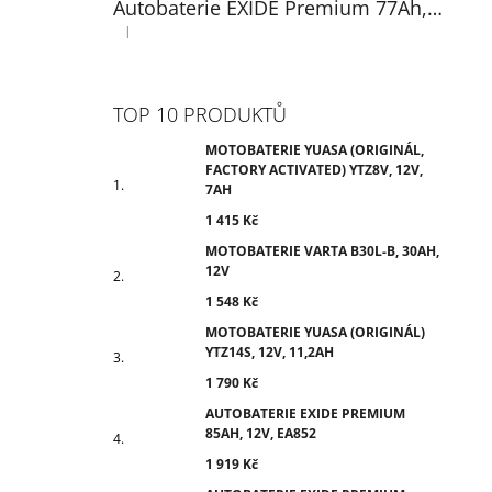
Autobaterie EXIDE Premium 77Ah, 12V, EA770
|
Hodnocení produktu je 5 z 5 hvězdiček.
TOP 10 PRODUKTŮ
MOTOBATERIE YUASA (ORIGINÁL,
FACTORY ACTIVATED) YTZ8V, 12V,
7AH
1 415 Kč
MOTOBATERIE VARTA B30L-B, 30AH,
12V
1 548 Kč
MOTOBATERIE YUASA (ORIGINÁL)
YTZ14S, 12V, 11,2AH
1 790 Kč
AUTOBATERIE EXIDE PREMIUM
85AH, 12V, EA852
1 919 Kč