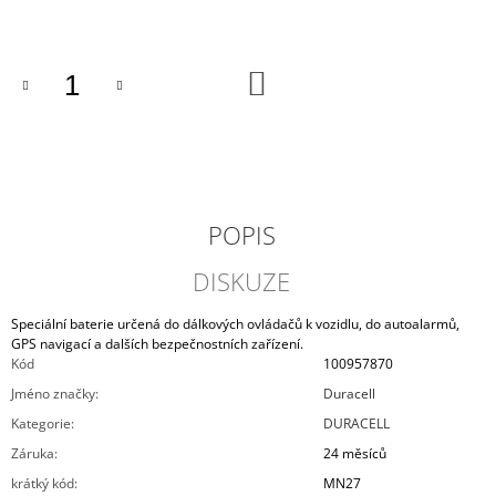
cena:
J
E
M
DO
E
KOŠÍKU
MOTOBATERIE
EXIDE
BIKE
CONVENTIONAL
4AH,
12V,
POPIS
YB4L-
B
DISKUZE
299
Kč
Speciální baterie určená do dálkových ovládačů k vozidlu, do autoalarmů,
GPS navigací a dalších bezpečnostních zařízení.
Kód
100957870
Jméno značky
:
Duracell
Kategorie
:
DURACELL
Záruka
:
24 měsíců
krátký kód
:
MN27