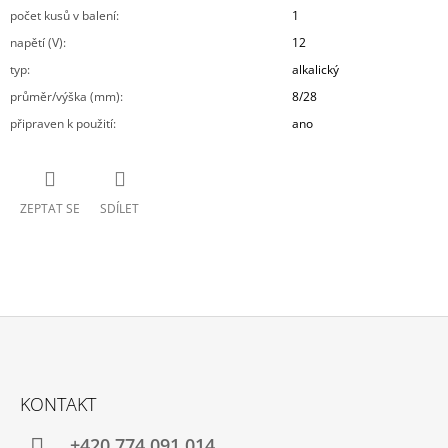
počet kusů v balení
:
1
napětí (V)
:
12
typ
:
alkalický
průměr/výška (mm)
:
8/28
připraven k použití
:
ano
ZEPTAT SE
SDÍLET
Z
Á
KONTAKT
P
A
+420 774 091 014