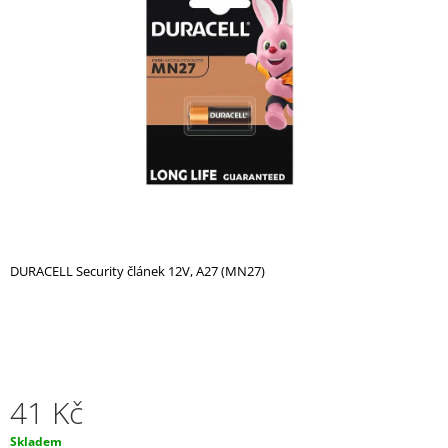
z
A
5
hvězdiček.
J
Í
T
?
HLEDAT
DURACELL Security článek 12V, A27 (MN27)
D
O
P
O
R
41 Kč
U
Č
Měrná
Skladem
U