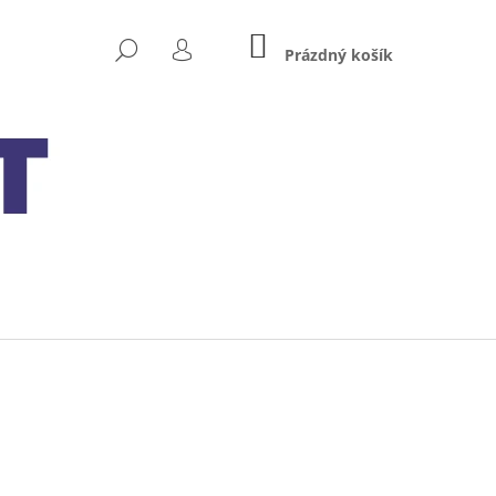
NÁKUPNÍ
HLEDAT
KOŠÍK
Prázdný košík
PŘIHLÁŠENÍ
Následující
 MXS 5.0 TEST&CHARGE