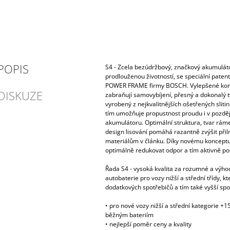
POPIS
S4 - Zcela bezúdržbový, značkový akumulá
prodlouženou životností, se speciální paten
POWER FRAME firmy BOSCH. Vylepšené kons
DISKUZE
zabraňují samovybíjení, přesný a dokonalý t
vyrobený z nejkvalitnějších ošetřených sliti
tím umožňuje propustnost proudu i v pozdějš
akumulátoru. Optimální struktura, tvar ráme
design lisování pomáhá razantně zvýšit přil
materiálům v článku. Díky novému konceptu
optimálně redukovat odpor a tím aktivně posí
Řada S4 - vysoká kvalita za rozumné a výhod
autobaterie pro vozy nižší a střední třídy, kt
dodatkových spotřebičů a tím také vyšší spo
• pro nové vozy nižší a střední kategorie +
běžným bateriím
• nejlepší poměr ceny a kvality