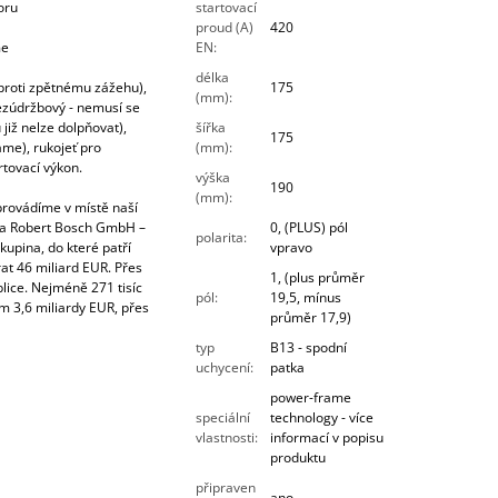
oru
startovací
proud (A)
420
me
EN
:
délka
 proti zpětnému zážehu),
175
(mm)
:
ezúdržbový - nemusí se
 již nelze dolpňovat),
šířka
175
ame), rukojeť pro
(mm)
:
rtovací výkon.
výška
190
(mm)
:
rovádíme v místě naší
ma Robert Bosch GmbH –
0, (PLUS) pól
polarita
:
kupina, do které patří
vpravo
at 46 miliard EUR. Přes
1, (plus průměr
lice. Nejméně 271 tisíc
pól
:
19,5, mínus
m 3,6 miliardy EUR, přes
průměr 17,9)
typ
B13 - spodní
uchycení
:
patka
power-frame
speciální
technology - více
vlastnosti
:
informací v popisu
produktu
připraven
ano