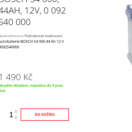
PŘIPOJENÍ K BATERII 0,5M
12V, 5A
44AH, 12V, 0 092
220 Kč
2 298 Kč
S40 000
Průměrné
Neohodnoceno
Podrobnosti hodnocení
hodnocení
Autobaterie BOSCH S4 000 44 Ah 12 V
produktu
0092S40000
e
,0
5
vězdiček.
1 490 Kč
Měrná
obvykle skladem, expedice do 3 prac.
ena:
dnů
DO KOŠÍKU