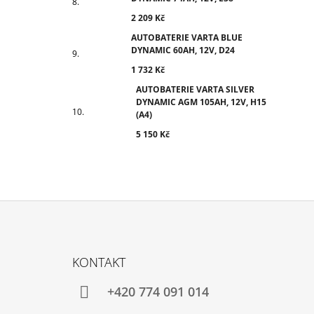
2 209 Kč
AUTOBATERIE VARTA BLUE
DYNAMIC 60AH, 12V, D24
1 732 Kč
AUTOBATERIE VARTA SILVER
DYNAMIC AGM 105AH, 12V, H15
(A4)
5 150 Kč
Z
Á
KONTAKT
P
A
+420 774 091 014
T