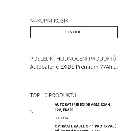
NÁKUPNÍ KOŠÍK
0
KS /
0 KČ
POSLEDNÍ HODNOCENÍ PRODUKTŮ
Autobaterie EXIDE Premium 77Ah, 12V, EA770
|
Hodnocení produktu je 5 z 5 hvězdiček.
TOP 10 PRODUKTŮ
AUTOBATERIE EXIDE AGM, 82AH,
12V, EK820
3 190 Kč
OPTIMATE KABEL O-11 PRO TRVALÉ