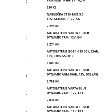
PŘIPOJENÍ K BATERII 0,5M
220 Kč
NABÍJEČKA CTEK MXS 5.0
TEST&CHARGE 12V, 5A
2 298 Kč
AUTOBATERIE VARTA SILVER
DYNAMIC 77AH 12V, E44
2 274 Kč
AUTOBATERIE BOSCH S5 001, 52AH,
12V, 0 092 S50 010
1 609 Kč
AUTOBATERIE VARTA SILVER
DYNAMIC AGM 60AH, 12V, D52 (A8)
2 789 Kč
AUTOBATERIE VARTA BLUE
DYNAMIC 74AH, 12V, E11
2 034 Kč
AUTOBATERIE VARTA SILVER
DYNAMIC 74AH, 12V, E38