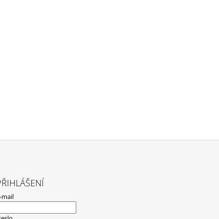
PŘIHLÁŠENÍ
-mail
eslo