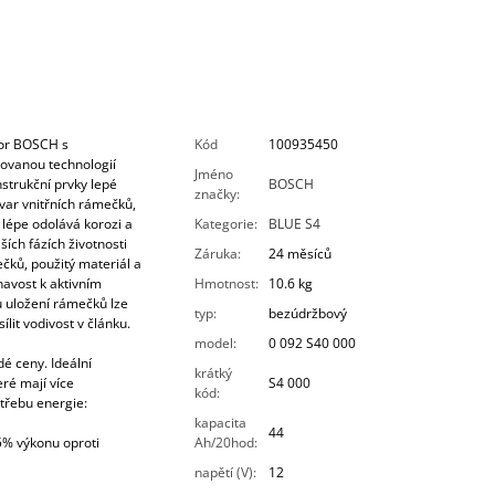
tor BOSCH s
Kód
100935450
tovanou technologií
Jméno
trukční prvky lepé
BOSCH
značky
:
var vnitřních rámečků,
n lépe odolává korozi a
Kategorie
:
BLUE S4
ích fázích životnosti
Záruka
:
24 měsíců
čků, použitý materiál a
navost k aktivním
Hmotnost
:
10.6 kg
 uložení rámečků lze
typ
:
bezúdržbový
lit vodivost v článku.
model
:
0 092 S40 000
é ceny. Ideální
krátký
eré mají více
S4 000
kód
:
třebu energie:
kapacita
44
15% výkonu oproti
Ah/20hod
:
napětí (V)
:
12