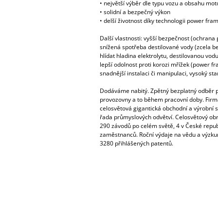
• největší výběr dle typu vozu a obsahu mot
• solidní a bezpečný výkon
• delší životnost díky technologii power fra
Další vlastnosti: vyšší bezpečnost (ochrana
snížená spotřeba destilované vody (zcela b
hlídat hladina elektrolytu, destilovanou vodu
lepší odolnost proti korozi mřížek (power fr
snadnější instalaci či manipulaci, vysoký sta
Dodáváme nabitý. Zpětný bezplatný odběr p
provozovny a to během pracovní doby. Fir
celosvětová gigantická obchodní a výrobní s
řada průmyslových odvětví. Celosvětový obr
290 závodů po celém světě, 4 v České repub
zaměstnanců. Roční výdaje na vědu a výzku
3280 přihlášených patentů.