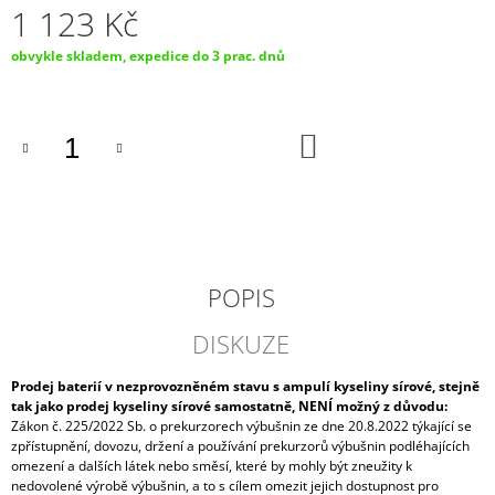
1 123 Kč
J
E
Měrná
obvykle skladem, expedice do 3 prac. dnů
M
cena:
E
AUTOBATERIE
DO
BOSCH
KOŠÍKU
S5
001,
52AH,
12V,
0
092
S50
POPIS
010
1
DISKUZE
609
Kč
Prodej baterií v nezprovozněném stavu s ampulí kyseliny sírové, stejně
tak jako prodej kyseliny sírové samostatně, NENÍ možný z důvodu:
Zákon č. 225/2022 Sb. o prekurzorech výbušnin ze dne 20.8.2022 týkající se
zpřístupnění, dovozu, držení a používání prekurzorů výbušnin podléhajících
omezení a dalších látek nebo směsí, které by mohly být zneužity k
nedovolené výrobě výbušnin, a to s cílem omezit jejich dostupnost pro