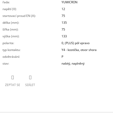
řada
:
YUMICRON
napětí (V)
:
12
startovací proud EN (A)
:
75
délka (mm)
:
135
šířka (mm)
:
75
výška (mm)
:
133
polarita
:
0, (PLUS) pól vpravo
typ kontaktu
:
Y4 - kostička, otvor shora
odvětrávání
:
P
stav
:
nabitý, naplněný
ZEPTAT SE
SDÍLET