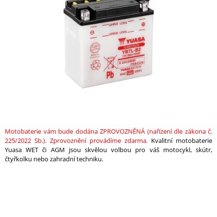
z
A
5
hvězdiček.
J
Í
T
?
HLEDAT
Motobaterie vám bude dodána ZPROVOZNĚNÁ (nařízení dle zákona č.
225/2022 Sb.). Zprovoznění provádíme zdarma.
Kvalitní motobaterie
Yuasa WET či AGM jsou skvělou volbou pro váš motocykl, skútr,
D
čtyřkolku nebo zahradní techniku.
O
P
O
R
U
Č
U