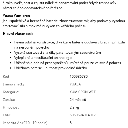
širokou veřejnost a zajistit náležité oznamování podezřelých transakcí v
rámci celého dodavatelského řetězce.
Yuasa Yumicron
Jsou spolehlivé a bezpečné baterie, zkonstruované tak, aby podávaly vysokou
startovací sílu a maximální výkon za každého počasí.
Hlavní vlastnosti:
Pevná odolná konstrukce, díky které baterie odolává vibracím při jízdě
na nerovném povrchu
Vysoká startovací síla díky patentovaným separátorům
Vylepšená antisulfatační technologie
Utěsněná a odolná proti vytečení (umístěná pouze ve svislé poloze)
Údržbová baterie – nutnost pravidelné údržby
Kód
100986730
Jméno značky
:
YUASA
Kategorie
:
YUMICRON WET
Záruka
:
24 měsíců
Hmotnost
:
2.9 kg
EAN
:
5050694014017
kapacita Ah (C10 - 10 hodin)
:
8