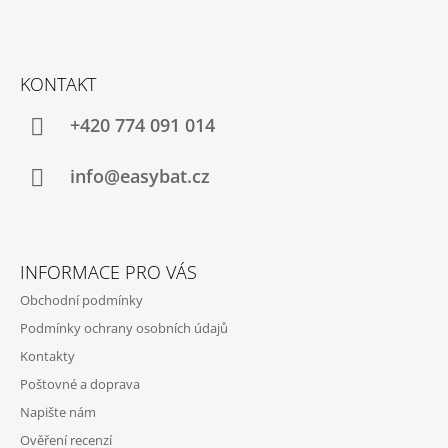
Z
Á
KONTAKT
P
A
+420 774 091 014
T
Í
info@easybat.cz
INFORMACE PRO VÁS
Obchodní podmínky
Podmínky ochrany osobních údajů
Kontakty
Poštovné a doprava
Napište nám
Ověření recenzí