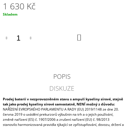
1 630 Kč
J
E
Měrná
Skladem
M
cena:
E
AUTOBATERIE
DO
VARTA
KOŠÍKU
BLUE
DYNAMIC
74AH,
12V,
E11
2
034
POPIS
Kč
DISKUZE
Prodej baterií v nezprovozněném stavu s ampulí kyseliny sírové, stejně
tak jako prodej kyseliny sírové samostatně, NENÍ možný z důvodu:
NAŘÍZENÍ EVROPSKÉHO PARLAMENTU A RADY (EU) 2019/1148 ze dne 20.
června 2019 o uvádění prekurzorů výbušnin na trh a o jejich používání,
změně nařízení (ES) č. 1907/2006 a zrušení nařízení (EU) č. 98/2013
stanovilo harmonizovaná pravidla týkající se zpřístupňování, dovozu, držení a