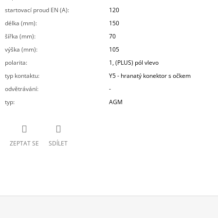
startovací proud EN (A)
:
120
délka (mm)
:
150
šířka (mm)
:
70
výška (mm)
:
105
polarita
:
1, (PLUS) pól vlevo
typ kontaktu
:
Y5 - hranatý konektor s očkem
odvětrávání
:
-
typ
:
AGM
ZEPTAT SE
SDÍLET