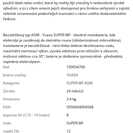
použití látek nebo směsí, které by mohly být zneužity k nedovolené výrobě
výbušnin, a to s cílem omezit jejich dostupnost pro širokou veřejnost a zajistit
náležité oznamování podezřelých transakcí v rámci celého dodavatelského
řetězce.
Bezúdržbový typ AGM - Yuasa SUPER MF - olověné motobaterie, kde
elektrolyt je zasáknutý do skelného rouna (sklolaminátová mikrovlákna),
motobaterie je bezúdržbová - není třeba dolévat destilovanou vodu,
maximální startovací výkon, vysoká odolnost proti otřesům a vibracím,
možnost náklonu cca 30°, baterie je dodávána zprovozněná - přednabitá,
naplněná elektrolytem.
Kód
100934760
Jméno značky
:
YUASA
Kategorie
:
SUPER MF AGM
Záruka
:
24 měsíců
Hmotnost
:
3.4 kg
EAN
:
5050694004568
kapacita Ah (C10 - 10 hodin)
:
8
řada
:
SUPER MF
napětí (V)
:
12