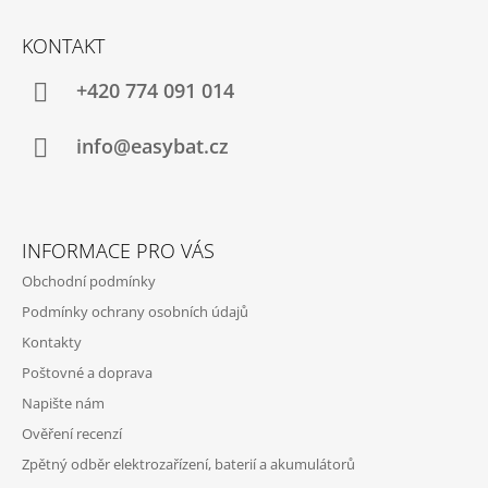
Z
Á
KONTAKT
P
A
+420 774 091 014
T
Í
info@easybat.cz
INFORMACE PRO VÁS
Obchodní podmínky
Podmínky ochrany osobních údajů
Kontakty
Poštovné a doprava
Napište nám
Ověření recenzí
Zpětný odběr elektrozařízení, baterií a akumulátorů