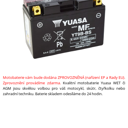
z
A
5
hvězdiček.
J
Í
T
?
HLEDAT
Motobaterie vám bude dodána ZPROVOZNĚNÁ (nařízení EP a Rady EU).
Zprovoznění provádíme zdarma.
Kvalitní motobaterie Yuasa WET či
AGM jsou skvělou volbou pro váš motocykl, skútr, čtyřkolku nebo
D
zahradní techniku. Baterie skladem odesíláme do 24 hodin.
O
P
O
R
U
Č
U