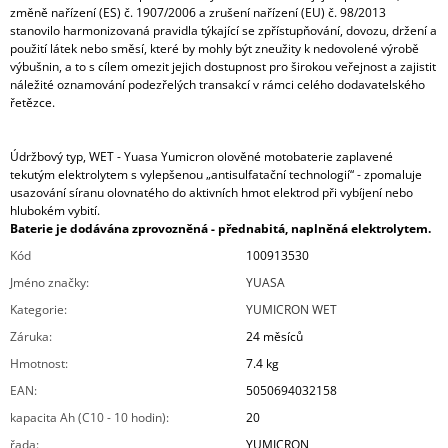
změně nařízení (ES) č. 1907/2006 a zrušení nařízení (EU) č. 98/2013
stanovilo harmonizovaná pravidla týkající se zpřístupňování, dovozu, držení a
použití látek nebo směsí, které by mohly být zneužity k nedovolené výrobě
výbušnin, a to s cílem omezit jejich dostupnost pro širokou veřejnost a zajistit
náležité oznamování podezřelých transakcí v rámci celého dodavatelského
řetězce.
Údržbový typ, WET - Yuasa Yumicron olověné motobaterie zaplavené
tekutým elektrolytem s vylepšenou „antisulfatační technologií“ - zpomaluje
usazování síranu olovnatého do aktivních hmot elektrod při vybíjení nebo
hlubokém vybití.
Baterie je dodávána zprovozněná - přednabitá, naplněná elektrolytem.
Kód
100913530
Jméno značky
:
YUASA
Kategorie
:
YUMICRON WET
Záruka
:
24 měsíců
Hmotnost
:
7.4 kg
EAN
:
5050694032158
kapacita Ah (C10 - 10 hodin)
:
20
řada
:
YUMICRON