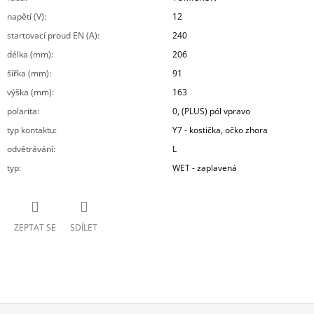
napětí (V)
:
12
startovací proud EN (A)
:
240
délka (mm)
:
206
šířka (mm)
:
91
výška (mm)
:
163
polarita
:
0, (PLUS) pól vpravo
typ kontaktu
:
Y7 - kostička, očko zhora
odvětrávání
:
L
typ
:
WET - zaplavená
ZEPTAT SE
SDÍLET