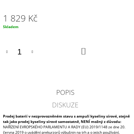
J
E
1 829 Kč
M
E
Měrná
Skladem
cena:
MOTOBATERIE
EXIDE
BIKE
DO
AGM
KOŠÍKU
READY
18AH,
12V,
AGM12-
19
(YTX20L-
BS)
POPIS
1
520
DISKUZE
Kč
Prodej baterií v nezprovozněném stavu s ampulí kyseliny sírové, stejně
tak jako prodej kyseliny sírové samostatně, NENÍ možný z důvodu:
NAŘÍZENÍ EVROPSKÉHO PARLAMENTU A RADY (EU) 2019/1148 ze dne 20.
června 2019 o uvádění prekurzorů výbušnin na trh a o jejich používání,