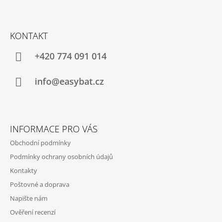
Z
Á
KONTAKT
P
A
+420 774 091 014
T
Í
info@easybat.cz
INFORMACE PRO VÁS
Obchodní podmínky
Podmínky ochrany osobních údajů
Kontakty
Poštovné a doprava
Napište nám
Ověření recenzí