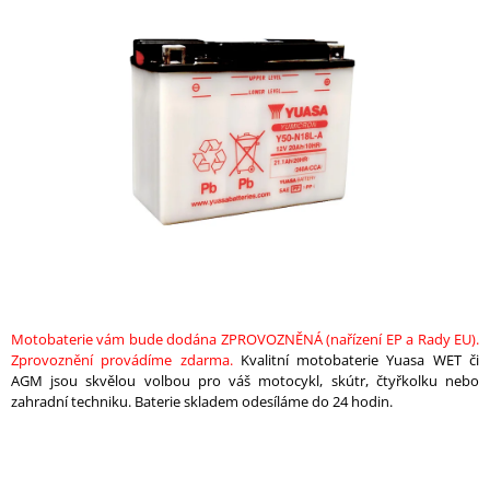
je
A
0,0
z
J
5
Í
hvězdiček.
T
?
HLEDAT
Motobaterie vám bude dodána ZPROVOZNĚNÁ (nařízení EP a Rady EU).
D
Zprovoznění provádíme zdarma.
Kvalitní motobaterie Yuasa WET či
O
AGM jsou skvělou volbou pro váš motocykl, skútr, čtyřkolku nebo
P
zahradní techniku. Baterie skladem odesíláme do 24 hodin.
O
R
U
Č
U