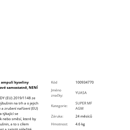
 ampulí kyseliny
Kód
100934770
írové samostatně, NENÍ
Jméno
YUASA
značky
:
Y (EU) 2019/1148 ze
bušnin na trh a o jejich
SUPER MF
Kategorie
:
 a zrušení nařízení (EU)
AGM
 týkající se
Záruka
:
24 měsíců
ek nebo směsí, které by
šnin, a to s cílem
Hmotnost
:
4.6 kg
t a zajistit náležité