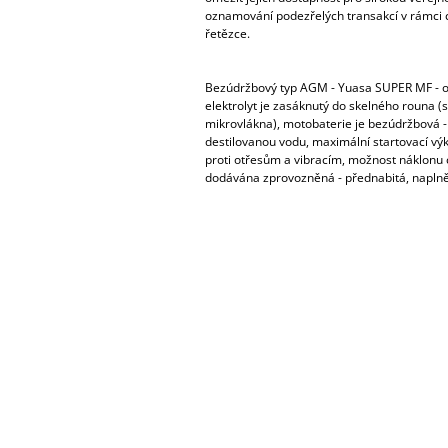
oznamování podezřelých transakcí v rámci 
řetězce.
Bezúdržbový typ AGM - Yuasa SUPER MF - o
elektrolyt je zasáknutý do skelného rouna (
mikrovlákna), motobaterie je bezúdržbová -
destilovanou vodu, maximální startovací vý
proti otřesům a vibracím, možnost náklonu c
dodávána zprovozněná - přednabitá, naplně