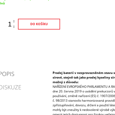
ena:
dnů
DO KOŠÍKU
POPIS
Prodej baterií v nezprovozněném stavu s
sírové, stejně tak jako prodej kyseliny s
možný z důvodu:
DISKUZE
NAŘÍZENÍ EVROPSKÉHO PARLAMENTU A RAD
dne 20. června 2019 o uvádění prekurzorů vý
používání, změně nařízení (ES) č. 1907/2006
č. 98/2013 stanovilo harmonizovaná pravidla
zpřístupňování, dovozu, držení a použití lát
mohly být zneužity k nedovolené výrobě výbu
omezit jejich dostupnost pro širokou veřejnos