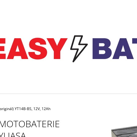
CO POTŘEBUJETE NAJÍT?
HLEDAT
DOPORUČUJEME
riginál) YT14B-BS, 12V, 12Ah
MOTOBATERIE
OPTIMATE KABEL O-11 PRO TRVALÉ
NABÍJEČKA CTEK
YUASA