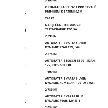
3 190 Kč
OPTIMATE KABEL O-11 PRO TRVALÉ
PŘIPOJENÍ K BATERII 0,5M
220 Kč
NABÍJEČKA CTEK MXS 5.0
TEST&CHARGE 12V, 5A
2 298 Kč
AUTOBATERIE VARTA SILVER
DYNAMIC 77AH 12V, E44
2 274 Kč
AUTOBATERIE BOSCH S5 001, 52AH,
12V, 0 092 S50 010
1 609 Kč
AUTOBATERIE VARTA SILVER
DYNAMIC AGM 60AH, 12V, D52 (A8)
2 789 Kč
AUTOBATERIE VARTA BLUE
DYNAMIC 74AH, 12V, E11
2 034 Kč