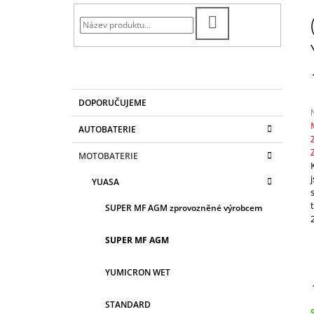
T
EK820
R
3 190 Kč
HLEDAT
A
N
N
Í
K
Přeskočit
DOPORUČUJEME
A
kategorie
P
T
A
AUTOBATERIE
E
N
G
j
MOTOBATERIE
O
0
E
R
z
L
YUASA
I
E
h
SUPER MF AGM zprovozněné výrobcem
SUPER MF AGM
YUMICRON WET
STANDARD