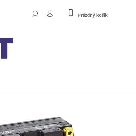
NÁKUPNÍ
HLEDAT
KOŠÍK
Prázdný košík
PŘIHLÁŠENÍ
Následující
 MXS 5.0 TEST&CHARGE