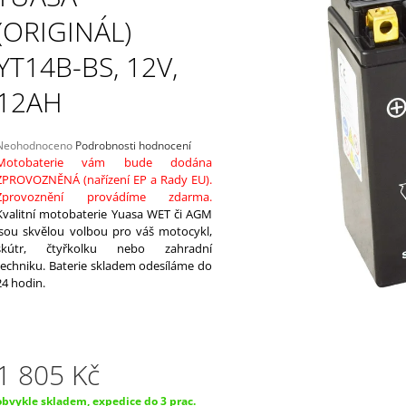
PŘIPOJENÍ K BATERII 0,5M
12V, 5A
(ORIGINÁL)
220 Kč
2 298 Kč
YT14B-BS, 12V,
12AH
Průměrné
Neohodnoceno
Podrobnosti hodnocení
hodnocení
Motobaterie vám bude dodána
produktu
ZPROVOZNĚNÁ (nařízení EP a Rady EU).
e
Zprovoznění provádíme zdarma.
,0
Kvalitní motobaterie Yuasa WET či AGM
jsou skvělou volbou pro váš motocykl,
5
skútr, čtyřkolku nebo zahradní
vězdiček.
techniku. Baterie skladem odesíláme do
24 hodin.
1 805 Kč
Měrná
obvykle skladem, expedice do 3 prac.