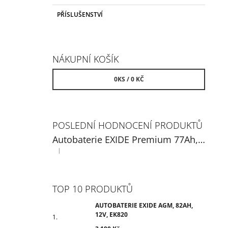
PŘÍSLUŠENSTVÍ
NÁKUPNÍ KOŠÍK
0
KS /
0 KČ
POSLEDNÍ HODNOCENÍ PRODUKTŮ
Autobaterie EXIDE Premium 77Ah, 12V, EA770
|
Hodnocení produktu je 5 z 5 hvězdiček.
TOP 10 PRODUKTŮ
AUTOBATERIE EXIDE AGM, 82AH,
12V, EK820