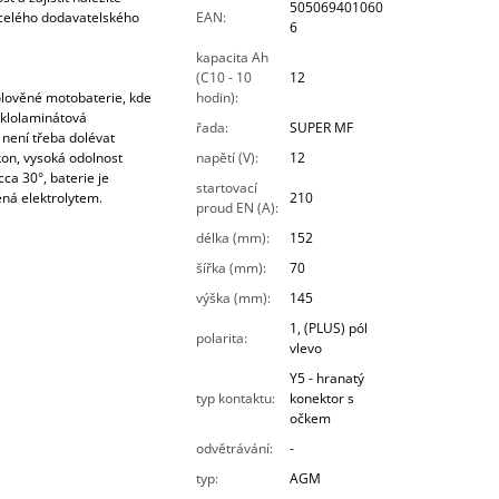
505069401060
celého dodavatelského
EAN
:
6
kapacita Ah
(C10 - 10
12
lověné motobaterie, kde
hodin)
:
sklolaminátová
řada
:
SUPER MF
 není třeba dolévat
kon, vysoká odolnost
napětí (V)
:
12
ca 30°, baterie je
startovací
ná elektrolytem.
210
proud EN (A)
:
délka (mm)
:
152
šířka (mm)
:
70
výška (mm)
:
145
1, (PLUS) pól
polarita
:
vlevo
Y5 - hranatý
typ kontaktu
:
konektor s
očkem
odvětrávání
:
-
typ
:
AGM