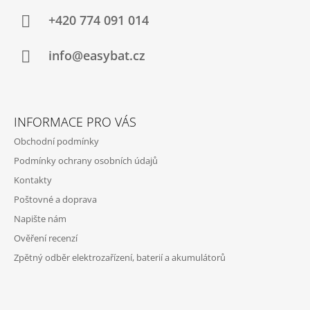
P
A
+420 774 091 014
T
Í
info@easybat.cz
INFORMACE PRO VÁS
Obchodní podmínky
Podmínky ochrany osobních údajů
Kontakty
Poštovné a doprava
Napište nám
Ověření recenzí
Zpětný odběr elektrozařízení, baterií a akumulátorů