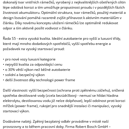
dokonalý tvar vnitřních rámečků, vyrobený z nejkvalitnějších ošetřených slitin
lépe odolává korozi a tím umožňuje propustnost proudu i v pozdějších fázích
životnosti akumulátoru. Optimální struktura, tvar rámečků, použitý materiál a
design lisování pomáhá razantně zvýšit přilnavost k aktivním materiálům v
článku. Díky novému konceptu uložení rámečků lze optimálně redukovat
odpor a tím aktivně posílit vodivost v článku.
Řada S5 - extra vysoká kvalita. Ideální autobaterie pro vyšší a luxusní třídy,
které mají mnoho dodatkových spotřebičů, vyšší spotřebu energie a
požadavek na vysoký startovací proud:
• pro nové vozy luxusní kategorie
• nejvyšší kvalita za odpovídající cenu
• o 30% větší výkon než běžné autobaterie
• solidní a bezpečný výkon
• delší životnost díky technologii power frame
Další vlastnosti: vyšší bezpečnost (ochrana proti zpětnému zážehu), snížená
spotřeba destilované vody (zcela bezúdržbový - nemusí se hlídat hladina
elektrolytu, destilovanou vodu již nelze dolpňovat), lepší odolnost proti korozi
mřížek (power frame), rukojeť pro snadnější instalaci či manipulaci, vysoký
startovací výkon.
Dodáváme nabitý. Zpětný bezplatný odběr provádíme v místě naší
provozovny a to během pracovní doby. Firma Robert Bosch GmbH –