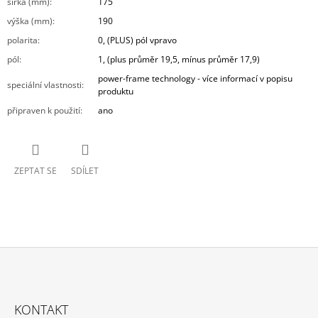
šířka (mm)
:
175
výška (mm)
:
190
polarita
:
0, (PLUS) pól vpravo
pól
:
1, (plus průměr 19,5, mínus průměr 17,9)
power-frame technology - více informací v popisu
speciální vlastnosti
:
produktu
připraven k použití
:
ano
ZEPTAT SE
SDÍLET
Z
Á
KONTAKT