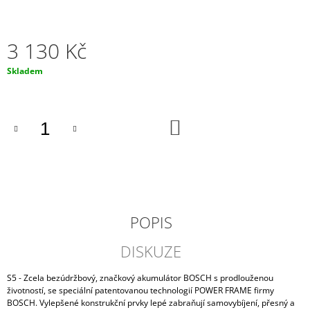
J
E
M
3 130 Kč
E
Měrná
Skladem
MOTOBATERIE
cena:
EXIDE
ETZ14-
BS,
DO
12V,
KOŠÍKU
11.2AH,
205A
755
Kč
POPIS
DISKUZE
S5 - Zcela bezúdržbový, značkový akumulátor BOSCH s prodlouženou
životností, se speciální patentovanou technologií POWER FRAME firmy
BOSCH. Vylepšené konstrukční prvky lepé zabraňují samovybíjení, přesný a