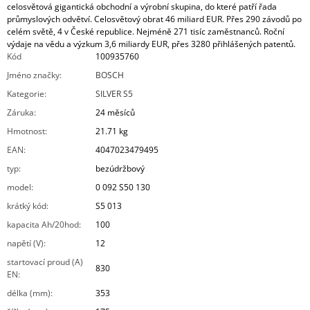
celosvětová gigantická obchodní a výrobní skupina, do které patří řada
průmyslových odvětví. Celosvětový obrat 46 miliard EUR. Přes 290 závodů po
celém světě, 4 v České republice. Nejméně 271 tisíc zaměstnanců. Roční
výdaje na vědu a výzkum 3,6 miliardy EUR, přes 3280 přihlášených patentů.
Kód
100935760
Jméno značky
:
BOSCH
Kategorie
:
SILVER S5
Záruka
:
24 měsíců
Hmotnost
:
21.71 kg
EAN
:
4047023479495
typ
:
bezúdržbový
model
:
0 092 S50 130
krátký kód
:
S5 013
kapacita Ah/20hod
:
100
napětí (V)
:
12
startovací proud (A)
830
EN
:
délka (mm)
:
353