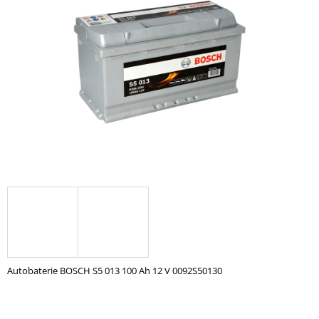
z
A
5
hvězdiček.
J
Í
T
?
HLEDAT
D
O
P
O
Autobaterie BOSCH S5 013 100 Ah 12 V 0092S50130
R
U
Č
U