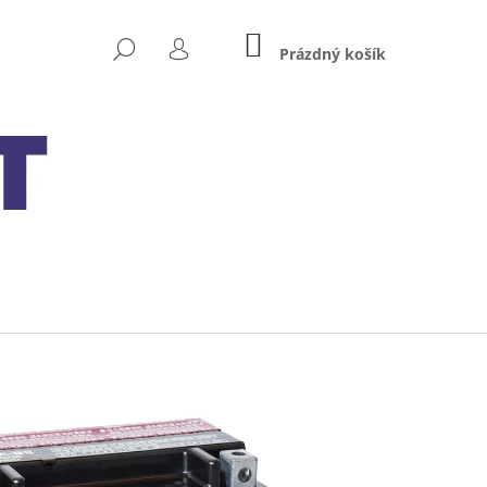
NÁKUPNÍ
HLEDAT
KOŠÍK
Prázdný košík
PŘIHLÁŠENÍ
Následující
XIDE BIKE AGM READY