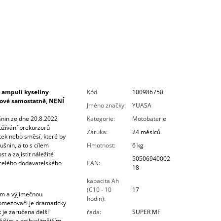
 ampulí kyseliny
Kód
100986750
írové samostatně, NENÍ
Jméno značky
:
YUASA
šnin ze dne 20.8.2022
Kategorie
:
Motobaterie
oužívání prekurzorů
Záruka
:
24 měsíců
tek nebo směsí, které by
šnin, a to s cílem
Hmotnost
:
6 kg
t a zajistit náležité
50506940002
celého dodavatelského
EAN
:
18
kapacita Ah
(C10 - 10
17
em a výjimečnou
hodin)
:
 omezovači je dramaticky
 je zaručena delší
řada
:
SUPER MF
ějším a nejkvalitnějším