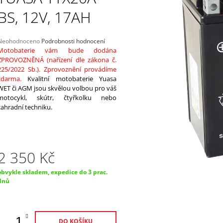
N18L-AT, 12V, 20AH
18AH, 12V, AGM1
BS, 12V, 17AH
1 975 Kč
1 520 Kč
Průměrné
Neohodnoceno
Podrobnosti hodnocení
hodnocení
Motobaterie vám bude dodána
produktu
ZPROVOZNĚNÁ (nařízení dle zákona č.
e
225/2022 Sb.). Zprovoznění provádíme
,0
zdarma.
Kvalitní motobaterie Yuasa
WET či AGM jsou skvělou volbou pro váš
5
motocykl, skútr, čtyřkolku nebo
vězdiček.
zahradní techniku.
2 350 Kč
Měrná
obvykle skladem, expedice do 3 prac.
ena:
dnů
DO KOŠÍKU