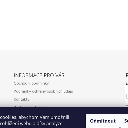
INFORMACE PRO VÁS
Obchodní podmínky
E
Podmínky ochrany osobních údajů
H
Kontakty
Poštovné a doprava
Napište nám
cookies, abychom Vám umožnili
Odmítnout
S
N
ohlížení webu a díky analýze
Ověření recenzí