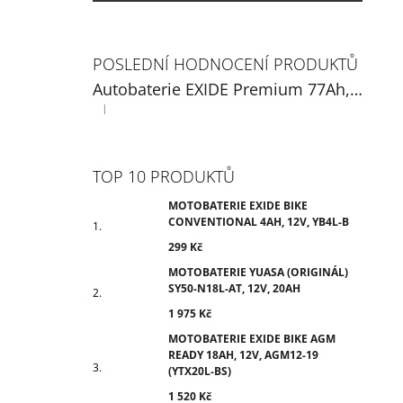
POSLEDNÍ HODNOCENÍ PRODUKTŮ
Autobaterie EXIDE Premium 77Ah, 12V, EA770
|
Hodnocení produktu je 5 z 5 hvězdiček.
TOP 10 PRODUKTŮ
MOTOBATERIE EXIDE BIKE
CONVENTIONAL 4AH, 12V, YB4L-B
299 Kč
MOTOBATERIE YUASA (ORIGINÁL)
SY50-N18L-AT, 12V, 20AH
1 975 Kč
MOTOBATERIE EXIDE BIKE AGM
READY 18AH, 12V, AGM12-19
(YTX20L-BS)
1 520 Kč