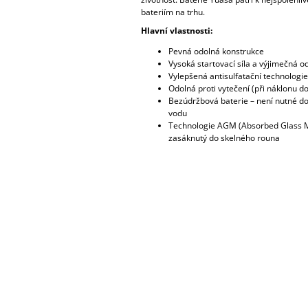
bateriím na trhu.
Hlavní vlastnosti:
Pevná odolná konstrukce
Vysoká startovací síla a výjimečná od
Vylepšená antisulfatační technologie
Odolná proti vytečení (při náklonu do
Bezúdržbová baterie – není nutné do
vodu
Technologie AGM (Absorbed Glass Ma
zasáknutý do skelného rouna