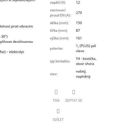
napětí (V)
:
12
startovací
270
proud EN (A)
:
délka (mm)
:
150
olnost proti vibracím
šířka (mm)
:
87
 30°)
výška (mm)
:
161
plňovat destilovanou
1, (PLUS) pól
polarita
:
vlevo
t) – elektrolyt
Y4 - kostička,
typ kontaktu
:
otvor shora
nabitý,
stav
:
naplněný
TISK
ZEPTAT SE
SDÍLET