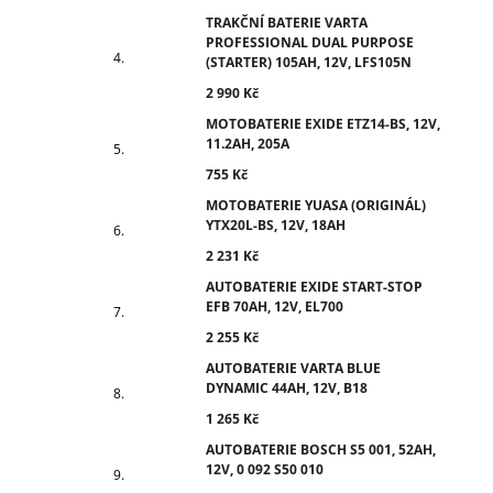
TRAKČNÍ BATERIE VARTA
PROFESSIONAL DUAL PURPOSE
(STARTER) 105AH, 12V, LFS105N
2 990 Kč
MOTOBATERIE EXIDE ETZ14-BS, 12V,
11.2AH, 205A
755 Kč
MOTOBATERIE YUASA (ORIGINÁL)
YTX20L-BS, 12V, 18AH
2 231 Kč
AUTOBATERIE EXIDE START-STOP
EFB 70AH, 12V, EL700
2 255 Kč
AUTOBATERIE VARTA BLUE
DYNAMIC 44AH, 12V, B18
1 265 Kč
AUTOBATERIE BOSCH S5 001, 52AH,
12V, 0 092 S50 010