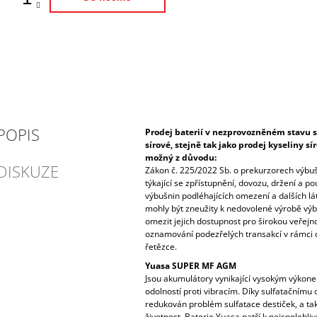
POPIS
Prodej baterií v nezprovozněném stavu s
sírové, stejně tak jako prodej kyseliny s
možný z důvodu:
DISKUZE
Zákon č. 225/2022 Sb. o prekurzorech výbu
týkající se zpřístupnění, dovozu, držení a p
výbušnin podléhajících omezení a dalších lá
mohly být zneužity k nedovolené výrobě výbu
omezit jejich dostupnost pro širokou veřejnos
oznamování podezřelých transakcí v rámci 
řetězce.
Yuasa SUPER MF AGM
Jsou akumulátory vynikající vysokým výkon
odolností proti vibracím. Díky sulfatačnímu
redukován problém sulfatace destiček, a tak
životnost. Baterie Yuasa patří k nejspolehliv