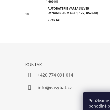
1 609 Kč
AUTOBATERIE VARTA SILVER
DYNAMIC AGM 60AH, 12V, D52 (A8)
2 789 Kč
Z
Á
KONTAKT
P
A
+420 774 091 014
T
Í
info@easybat.cz
Používáme 
pohodlné pr