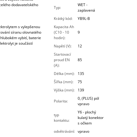
celého dodavatelského
WET -
Typ
:
zaplavená
Krátký kód
:
YB9L-B
ktrolytem s vylepšenou
Kapacita Ah
azování síranu olovnatého
(C10 - 10
9
 hlubokém vybití, baterie
hodin)
:
ektrolyt je součástí
Napětí (V)
:
12
Startovací
proud EN
85
(A)
:
Délka (mm)
:
135
Šířka (mm)
:
75
Výška (mm)
:
139
0, (PLUS) pól
Polarita
:
vpravo
Y6 - plochý
typ
kulatý konektor
kontaktu
:
s očkem
odvětrávání
:
vpravo