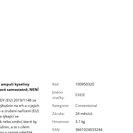
 ampulí kyseliny
Kód
100950320
írové samostatně, NENÍ
Jméno
EXIDE
značky
:
Y (EU) 2019/1148 ze
bušnin na trh a o jejich
Kategorie
:
Conventional
 a zrušení nařízení (EU)
Záruka
:
24 měsíců
 týkající se
ek nebo směsí, které by
Hmotnost
:
3.1 kg
šnin, a to s cílem
EAN
:
3661024033244
t a zajistit náležité