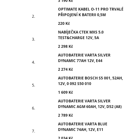
3 190 Kč
OPTIMATE KABEL O-11 PRO TRVALÉ
PŘIPOJENÍ K BATERII 0,5M
220 Kč
NABÍJEČKA CTEK MXS 5.0
TEST&CHARGE 12V, 5A
2 298 Kč
AUTOBATERIE VARTA SILVER
DYNAMIC 77AH 12V, E44
2 274 Kč
AUTOBATERIE BOSCH S5 001, 52AH,
12V, 0 092 S50 010
1 609 Kč
AUTOBATERIE VARTA SILVER
DYNAMIC AGM 60AH, 12V, D52 (A8)
2 789 Kč
AUTOBATERIE VARTA BLUE
DYNAMIC 74AH, 12V, E11
2 034 Kč