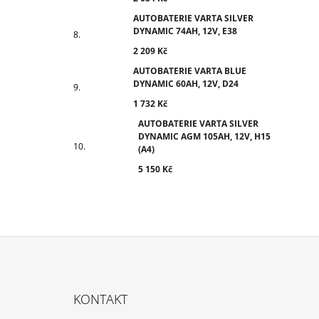
AUTOBATERIE VARTA SILVER
DYNAMIC 74AH, 12V, E38
2 209 Kč
AUTOBATERIE VARTA BLUE
DYNAMIC 60AH, 12V, D24
1 732 Kč
AUTOBATERIE VARTA SILVER
DYNAMIC AGM 105AH, 12V, H15
(A4)
5 150 Kč
Z
Á
KONTAKT
P