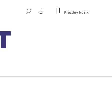
NÁKUPNÍ
HLEDAT
KOŠÍK
Prázdný košík
PŘIHLÁŠENÍ
Následující
 MXS 5.0 TEST&CHARGE