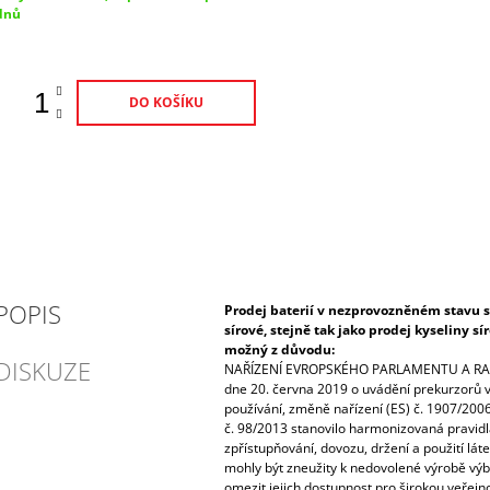
ena:
dnů
DO KOŠÍKU
POPIS
Prodej baterií v nezprovozněném stavu s
sírové, stejně tak jako prodej kyseliny s
možný z důvodu:
DISKUZE
NAŘÍZENÍ EVROPSKÉHO PARLAMENTU A RAD
dne 20. června 2019 o uvádění prekurzorů vý
používání, změně nařízení (ES) č. 1907/2006
č. 98/2013 stanovilo harmonizovaná pravidla
zpřístupňování, dovozu, držení a použití lát
mohly být zneužity k nedovolené výrobě výbu
omezit jejich dostupnost pro širokou veřejnos