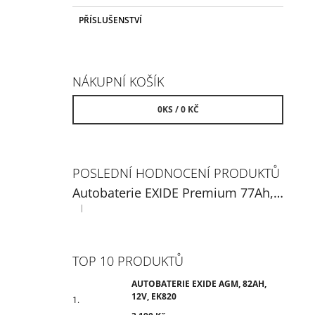
PŘÍSLUŠENSTVÍ
NÁKUPNÍ KOŠÍK
0
KS /
0 KČ
POSLEDNÍ HODNOCENÍ PRODUKTŮ
Autobaterie EXIDE Premium 77Ah, 12V, EA770
|
Hodnocení produktu je 5 z 5 hvězdiček.
TOP 10 PRODUKTŮ
AUTOBATERIE EXIDE AGM, 82AH,
12V, EK820