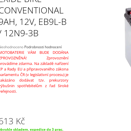
PŘIPOJENÍ K BATERII 0,5M
12V, 5A
CONVENTIONAL
220 Kč
2 298 Kč
9AH, 12V, EB9L-B
/ 12N9-3B
Průměrné
Neohodnoceno
Podrobnosti hodnocení
hodnocení
MOTOBATERIE VÁM BUDE DODÁNA
produktu
ZPROVOZNĚNÁ! Zprovoznění
e
provádíme zdarma. Na základě nařízení
,0
EP a Rady EU a připravovaného zákona
parlamentu ČR (v legislativní procesu) je
5
zakázáno dodávat tzv. prekurzory
vězdiček.
výbušnin spotřebitelům z řad široké
veřejnosti.
613 Kč
Měrná
obvykle skladem, expedice do 3 prac.