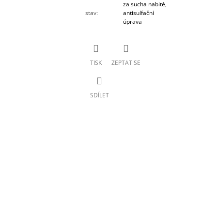
za sucha nabité,
stav
:
antisulfační
úprava
TISK
ZEPTAT SE
SDÍLET