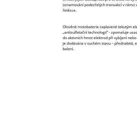
oznamování podezřelých transakcí v rámci 
řetězce.
Olověné motobaterie zaplavené tekutým ele
„antisulfatační technologií“ - zpomaluje us
do aktivních hmot elektrod při vybíjení nebo
je dodávána v suchém stavu – přednabitá, el
balení.